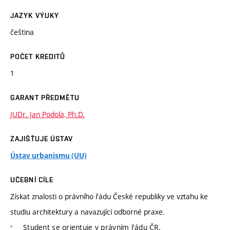
JAZYK VÝUKY
čeština
POČET KREDITŮ
1
GARANT PŘEDMĚTU
JUDr. Jan Podola, Ph.D.
ZAJIŠŤUJE ÚSTAV
Ústav urbanismu (UU)
UČEBNÍ CÍLE
Získat znalosti o právního řádu České republiky ve vztahu ke
studiu architektury a navazující odborné praxe.
Student se orientuje v právním řádu ČR.