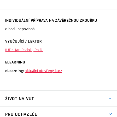
INDIVIDUÁLNÍ PŘÍPRAVA NA ZÁVĚREČNOU ZKOUŠKU
8 hod., nepovinná
VYUČUJÍCÍ / LEKTOR
JUDr. Jan Podola, Ph.D.
ELEARNING
aktuální otevřený kurz
eLearning:
ŽIVOT NA VUT
Atmosféra VUT
PRO UCHAZEČE