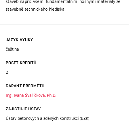
staveb napříč všemi fundamentálními nosnými materiály ze
stavebně technického hlediska.
JAZYK VÝUKY
čeština
POČET KREDITŮ
2
GARANT PŘEDMĚTU
Ing. Ivana Švaříčková, Ph.D.
ZAJIŠŤUJE ÚSTAV
Ústav betonových a zděných konstrukcí (BZK)