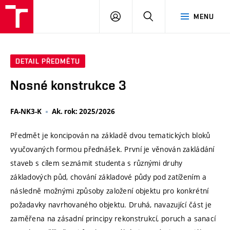
VUT
PŘIHLÁSIT
HLEDAT
MENU
SE
DETAIL PŘEDMĚTU
Nosné konstrukce 3
FA-NK3-K
Ak. rok: 2025/2026
Předmět je koncipován na základě dvou tematických bloků
vyučovaných formou přednášek. První je věnován zakládání
staveb s cílem seznámit studenta s různými druhy
základových půd, chování základové půdy pod zatížením a
následně možnými způsoby založení objektu pro konkrétní
požadavky navrhovaného objektu. Druhá, navazující část je
zaměřena na zásadní principy rekonstrukcí, poruch a sanací