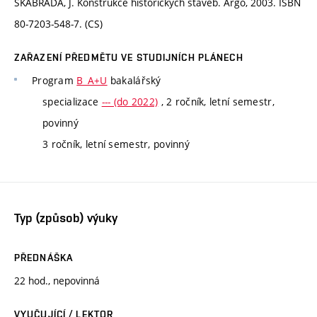
ŠKABRADA, J. Konstrukce historických staveb. Argo, 2003. ISBN
80-7203-548-7. (CS)
ZAŘAZENÍ PŘEDMĚTU VE STUDIJNÍCH PLÁNECH
Program
B_A+U
bakalářský
specializace
--- (do 2022)
, 2 ročník, letní semestr,
povinný
3 ročník, letní semestr, povinný
Typ (způsob) výuky
PŘEDNÁŠKA
22 hod., nepovinná
VYUČUJÍCÍ / LEKTOR