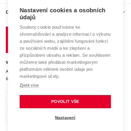
Závěrečné práce
Studium bez bariér
Zpracování osobních údajů uchazečů o studium
Firemní spolupráce
Mezinárodní vědecká rada
Nastavení cookies a osobních
O UNIVERZITĚ
Doktorské studium
Podpora podnikání
E-přihláška
údajů
Zahraniční spolupráce
Systém zajišťování kvality výzkumu
Profil univerzity
Spolupráce se školami
Soubory cookie používáme ke
Vysoké
Výzkumné infrastruktury
shromažďování a analýze informací o výkonu
Udržitelná univerzita
učení
Služby univerzity
Transfer znalostí
a používání webu, zajištění fungování funkcí
technické
Podnikavá univerzita / ContriBUTe
Mezinárodní dohody
ze sociálních médií a ke zlepšení a
Open Science
v
Bezpečná univerzita
přizpůsobení obsahu a reklam. Se souhlasem
Univerzitní sítě
Brně
Projekty
můžeme také předávat marketingovým
VYSOKÉ UČENÍ TECHNICKÉ V BRNĚ
Vyznamenání
platformám některé osobní údaje pro
Projekty ze strukturálních fondů
Antonínská 548/1
www.vut.cz
marketingové účely.
Organizační struktura
602 00 Brno
vut@vutbr.cz
Specifický výzkum
Zjistit více
Úřední deska
Ochrana osobních údajů
POVOLIT VŠE
(externí
Pracovní příležitosti
Nastavení
odkaz)
Podpora a rozvoj zaměstnanců a studujících