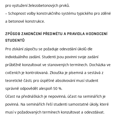
pro vyztužení železobetonových prvků.
– Schopnost volby konstrukčního systému typického pro zděné
a betonové konstrukce.
ZPŮSOB ZAKONČENÍ PŘEDMĚTU A PRAVIDLA HODNOCENÍ
STUDENTŮ
Pro získání zápočtu se požaduje odevzdání úkolů dle
individuálního zadání. Studenti jsou povinni svoje zadání
průběžně konzultovat ve stanovených termínech. Docházka ve
cvičeních je kontrolovaná. Zkouška je písemná a sestává z
teoretické části, pro úspěšné absolvování musí student
správně odpovědět alespoň 50 %.
Účast na přednáškách je nepovinná, účast na seminářích je
povinná. Na seminářích řeší studenti samostatné úkoly, které
musí v požadovaných termínech konzultovat a odevzdávat.