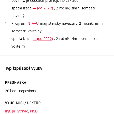
povinný, je součástí profilujícího základu
specializace
--- (do 2022)
, 2 ročník, zimní semestr,
povinný
Program
N_A+U
magisterský navazující 2 ročník, zimní
semestr, volitelný
specializace
--- (do 2022)
, 2 ročník, zimní semestr,
volitelný
Typ (způsob) výuky
PŘEDNÁŠKA
26 hod., nepovinná
VYUČUJÍCÍ / LEKTOR
Ing. Jiří Strnad, Ph.D.