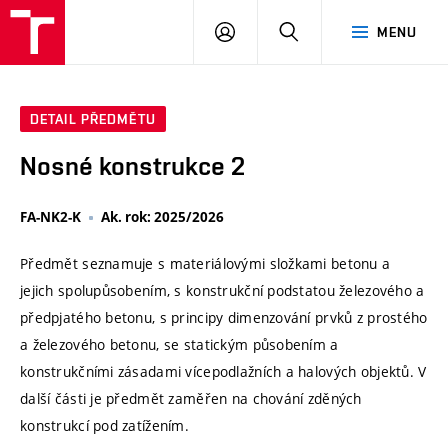
VUT
PŘIHLÁSIT
HLEDAT
MENU
SE
DETAIL PŘEDMĚTU
Nosné konstrukce 2
FA-NK2-K
Ak. rok: 2025/2026
Předmět seznamuje s materiálovými složkami betonu a
jejich spolupůsobením, s konstrukční podstatou železového a
předpjatého betonu, s principy dimenzování prvků z prostého
a železového betonu, se statickým působením a
konstrukčními zásadami vícepodlažních a halových objektů. V
další části je předmět zaměřen na chování zděných
konstrukcí pod zatížením.