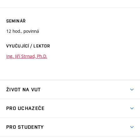
SEMINÁŘ
12 hod., povinná
VYUČUJÍCÍ / LEKTOR
Ing. Jiří Strnad, Ph.D.
ŽIVOT NA VUT
Atmosféra VUT
PRO UCHAZEČE
Prostory školy
Proč na VUT
Koleje
PRO STUDENTY
Studijní programy
Stravování