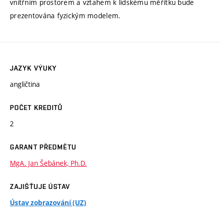
vnitřním prostorem a vztahem k lidskému měřítku bude
prezentována fyzickým modelem.
JAZYK VÝUKY
angličtina
POČET KREDITŮ
2
GARANT PŘEDMĚTU
MgA. Jan Šebánek, Ph.D.
ZAJIŠŤUJE ÚSTAV
Ústav zobrazování (UZ)