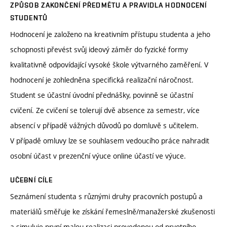
ZPŮSOB ZAKONČENÍ PŘEDMĚTU A PRAVIDLA HODNOCENÍ
STUDENTŮ
Hodnocení je založeno na kreativním přístupu studenta a jeho
schopnosti převést svůj ideový záměr do fyzické formy
kvalitativně odpovídající vysoké škole výtvarného zaměření. V
hodnocení je zohledněna specifická realizační náročnost.
Student se účastní úvodní přednášky, povinně se účastní
cvičení. Ze cvičení se tolerují dvě absence za semestr, více
absencí v případě vážných důvodů po domluvě s učitelem.
V případě omluvy lze se souhlasem vedoucího práce nahradit
osobní účast v prezenční výuce online účastí ve výuce.
UČEBNÍ CÍLE
Seznámení studenta s různými druhy pracovních postupů a
materiálů směřuje ke získání řemeslně/manažerské zkušenosti
a simuluje první malou realizaci provedenou od prvotního