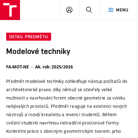
VUT
PŘIHLÁSIT
HLEDAT
MENU
SE
DETAIL PŘEDMĚTU
Modelové techniky
FA-MOT-NE
Ak. rok: 2025/2026
Předmět modelové techniky zohledňuje nástup počítačů do
architektonické praxe, díky němuž se otevřely velké
možnosti v navrhování forem obecné geometrie za vzniku
nebývalých prostorů. Předmět reaguje na existenci nových
nástrojů a rozvíjí kreativitu a invenci studentů. Během
cvičení studenti navrhnou netradiční prostorové formy.
Konkrétní práce s obecným geometrickým tvarem, jeho