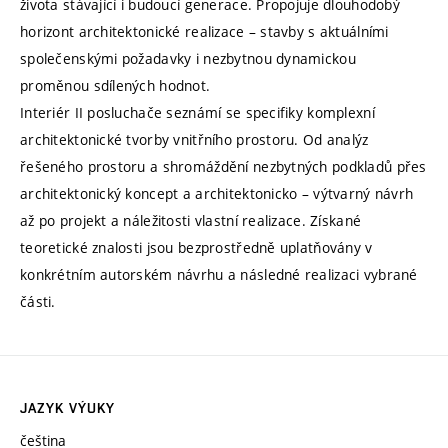
života stávající i budoucí generace. Propojuje dlouhodobý
horizont architektonické realizace – stavby s aktuálními
společenskými požadavky i nezbytnou dynamickou
proměnou sdílených hodnot.
Interiér II posluchače seznámí se specifiky komplexní
architektonické tvorby vnitřního prostoru. Od analýz
řešeného prostoru a shromáždění nezbytných podkladů přes
architektonický koncept a architektonicko – výtvarný návrh
až po projekt a náležitosti vlastní realizace. Získané
teoretické znalosti jsou bezprostředně uplatňovány v
konkrétním autorském návrhu a následné realizaci vybrané
části.
JAZYK VÝUKY
čeština