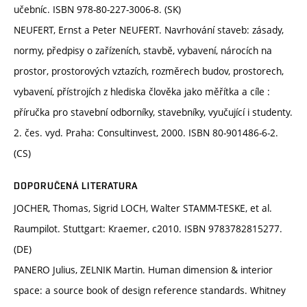
učebníc. ISBN 978-80-227-3006-8. (SK)
NEUFERT, Ernst a Peter NEUFERT. Navrhování staveb: zásady,
normy, předpisy o zařízeních, stavbě, vybavení, nárocích na
prostor, prostorových vztazích, rozměrech budov, prostorech,
vybavení, přístrojích z hlediska člověka jako měřítka a cíle :
příručka pro stavební odborníky, stavebníky, vyučující i studenty.
2. čes. vyd. Praha: Consultinvest, 2000. ISBN 80-901486-6-2.
(CS)
DOPORUČENÁ LITERATURA
JOCHER, Thomas, Sigrid LOCH, Walter STAMM-TESKE, et al.
Raumpilot. Stuttgart: Kraemer, c2010. ISBN 9783782815277.
(DE)
PANERO Julius, ZELNIK Martin. Human dimension & interior
space: a source book of design reference standards. Whitney