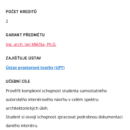
POČET KREDITŮ
2
GARANT PŘEDMĚTU
Ing. arch. Jan Mléčka, Ph.D.
ZAJIŠŤUJE ÚSTAV
Ústav prostorové tvorby (UPT)
UČEBNÍ CÍLE
Prověřit komplexní schopnost studenta samostatného
autorského interiérového návrhu v celém spektru
architektonických úloh.
Student si osvojí schopnost zpracovat podrobnou dokumentaci
daného interiéru.