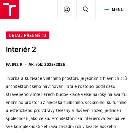
VUT
PŘIHLÁSIT
HLEDAT
MENU
SE
DETAIL PŘEDMĚTU
Interiér 2
FA-IN2-K
Ak. rok: 2025/2026
Tvorba a kultivace vnitřního prostoru je jedním z hlavních cílů
architektonického navrhování. Stále rostoucí podíl času
stráveného v interiérech budov klade velké nároky na kvalitu
vnitřního prostoru z hlediska funkčního, sociálního, kulturního
a estetického pro zdravý tělesný a duševní rozvoj jedince i
společnosti jako celku. Architektonická interiérová tvorba ve
své komplexnosti sehrává zásadní roli v kvalitě lidského