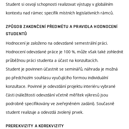
Student si osvojí schopnosti realizovat výstupy v globálním
kontextu nad rámec specifik místních legislativních rámců.
ZPŮSOB ZAKONČENÍ PŘEDMĚTU A PRAVIDLA HODNOCENÍ
STUDENTŮ
Hodnocení je založeno na odevzdané semestrální práci.
Hodnocení odevzdané práce je 100 %, může však také zohlednit
průběžnou práci studenta a účast na konzultacích.
Student je povinnen účastnit se seminářů, náhrada je možná
po předchozím souhlasu vyučujícího formou individuální
konzultace. Povinné je odevzdání projektu interiéru vybrané
části (náležitosti odevzdání včetně měřítek výkresů jsou
podrobně specifikovány ve zveřejněném zadání). Současně
student realizuje a odevzdá zvolený prvek.
PREREKVIZITY A KOREKVIZITY