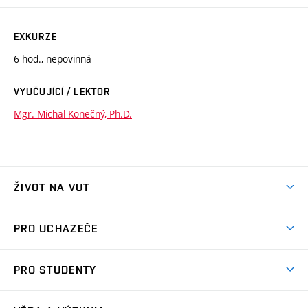
EXKURZE
6 hod., nepovinná
VYUČUJÍCÍ / LEKTOR
Mgr. Michal Konečný, Ph.D.
ŽIVOT NA VUT
Atmosféra VUT
PRO UCHAZEČE
Prostory školy
Proč na VUT
Koleje
PRO STUDENTY
Studijní programy
Stravování
Předměty
Studijní předpisy
Studium a stáže v zahraničí
Stipendia
Dny otevřených dveří