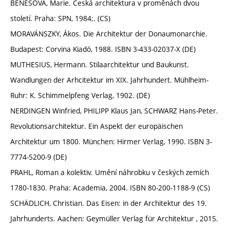
BENEŠOVÁ, Marie. Česká architektura v proměnách dvou
století. Praha: SPN, 1984;. (CS)
MORAVÁNSZKY, Ákos. Die Architektur der Donaumonarchie.
Budapest: Corvina Kiadó, 1988. ISBN 3-433-02037-X (DE)
MUTHESIUS, Hermann. Stilaarchitektur und Baukunst.
Wandlungen der Arhcitektur im XIX. Jahrhundert. Mühlheim-
Ruhr: K. Schimmelpfeng Verlag, 1902. (DE)
NERDINGEN Winfried, PHILIPP Klaus Jan, SCHWARZ Hans-Peter.
Revolutionsarchitektur. Ein Aspekt der europäischen
Architektur um 1800. München: Hirmer Verlag, 1990. ISBN 3-
7774-5200-9 (DE)
PRAHL, Roman a kolektiv. Umění náhrobku v českých zemích
1780-1830. Praha: Academia, 2004. ISBN 80-200-1188-9 (CS)
SCHÄDLICH, Christian. Das Eisen: in der Architektur des 19.
Jahrhunderts. Aachen: Geymüller Verlag für Architektur , 2015.