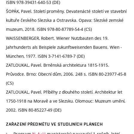
ISBN 978-39431-640-53 (DE)
ŠOPÁK, Pavel. Století proměny. Devatenácté století ve stavební
kultuře českého Slezska a Ostravska. Opava: Slezské zemské
muzeum, 2018. ISBN 978-80-87789-54-4 (CS)
WAISSENBERGER, Robert. Wiener Nutzbauten des 19.
Jahrhunderts als Beispiele zukunftweisenden Bauens. Wien -
München, 1977. ISBN 3-7141-6789-7 (DE)
ZATLOUKAL, Pavel. Brněnská architektura 1815-1915.
Průvodce. Brno: Obecní dům, 2006. 248 s. ISBN 80-23977-45-8
(CS)
ZATLOUKAL, Pavel. Příběhy z dlouhého století. Architektur let
1750-1918 na Moravě a ve Slezsku. Olomouc: Muzeum umění,
2002. ISBN 80-85227-49 (DE)
ZAŘAZENÍ PŘEDMĚTU VE STUDIJNÍCH PLÁNECH
Program
N_A+U
magisterský navazující 1 ročník, letní