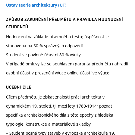
Ústav teorie architektury (UT)
ZPŮSOB ZAKONČENÍ PŘEDMĚTU A PRAVIDLA HODNOCENÍ
STUDENTŮ
Hodnocení na základě písemného testu; úspěšnost je
stanovena na 60 % správných odpovědí.
Student se povinně účastní 80 % výuky.
V případě omluvy lze se souhlasem garanta předmětu nahradit
osobní účast v prezenční výuce online účastí ve výuce.
UČEBNÍ CÍLE
Cílem předmětu je získat znalosti práci architekta v
dynamickém 19. století, tj. mezi lety 1780-1914; poznat
specifika architektonického díla z této epochy z hlediska
typologie, konstrukce a materiálové skladby.
– Student pozná typy staveb v evropské architektuře 19.