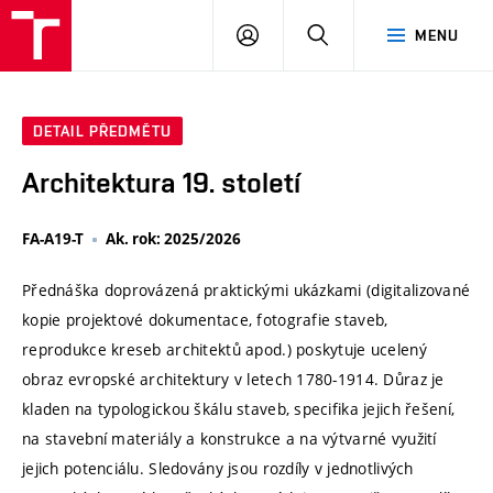
VUT
PŘIHLÁSIT
HLEDAT
MENU
SE
DETAIL PŘEDMĚTU
Architektura 19. století
FA-A19-T
Ak. rok: 2025/2026
Přednáška doprovázená praktickými ukázkami (digitalizované
kopie projektové dokumentace, fotografie staveb,
reprodukce kreseb architektů apod.) poskytuje ucelený
obraz evropské architektury v letech 1780-1914. Důraz je
kladen na typologickou škálu staveb, specifika jejich řešení,
na stavební materiály a konstrukce a na výtvarné využití
jejich potenciálu. Sledovány jsou rozdíly v jednotlivých