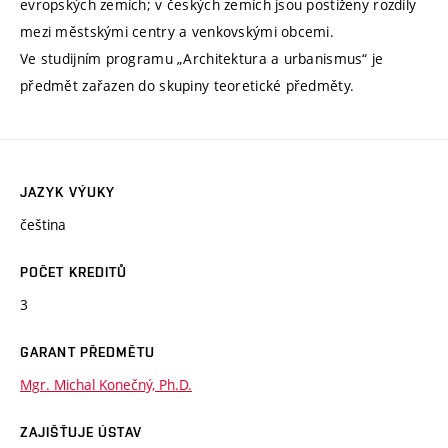
evropských zemích; v českých zemích jsou postiženy rozdíly
mezi městskými centry a venkovskými obcemi.
Ve studijním programu „Architektura a urbanismus“ je
předmět zařazen do skupiny teoretické předměty.
JAZYK VÝUKY
čeština
POČET KREDITŮ
3
GARANT PŘEDMĚTU
Mgr. Michal Konečný, Ph.D.
ZAJIŠŤUJE ÚSTAV