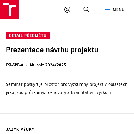
VUT
PŘIHLÁSIT
HLEDAT
MENU
SE
DETAIL PŘEDMĚTU
Prezentace návrhu projektu
FSI-SPP-A
Ak. rok: 2024/2025
Seminář poskytuje prostor pro výzkumný projekt v oblastech
jako jsou průzkumy, rozhovory a kvantitativní výzkum.
JAZYK VÝUKY