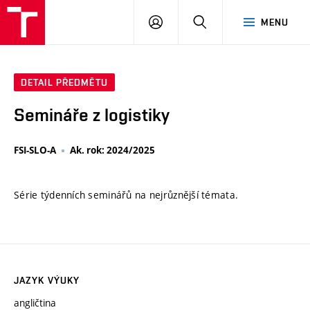
VUT
PŘIHLÁSIT
HLEDAT
MENU
SE
DETAIL PŘEDMĚTU
Semináře z logistiky
FSI-SLO-A
Ak. rok: 2024/2025
Série týdenních seminářů na nejrůznější témata.
JAZYK VÝUKY
angličtina