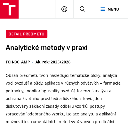
VUT
PŘIHLÁSIT
HLEDAT
MENU
SE
DETAIL PŘEDMĚTU
Analytické metody v praxi
FCH-BC_AMP
Ak. rok: 2025/2026
Obsah předmětu tvoří následující tematické bloky: analýza
vod, ovzduší a půdy, aplikace v různých odvětvích – farmacie,
potraviny, monitoring kvality ovzduší, forenzní analýza a
ochrana životního prostředí a lidského zdraví. Jdou
diskutovány základní zásady odběru vzorků, postupy
zpracování odebraného vzorku, izolace analytu a aplikační
možnosti instrumentálních metod využívaných pro finální