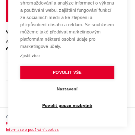
shromažďování a analýze informací o výkonu
Udržitelná univerzita
učení
Služby univerzity
Transfer znalostí
a používání webu, zajištění fungování funkcí
technické
Podnikavá univerzita / ContriBUTe
Mezinárodní dohody
ze sociálních médií a ke zlepšení a
Open Science
v
Bezpečná univerzita
přizpůsobení obsahu a reklam. Se souhlasem
Univerzitní sítě
Brně
Projekty
můžeme také předávat marketingovým
VYSOKÉ UČENÍ TECHNICKÉ V BRNĚ
Vyznamenání
platformám některé osobní údaje pro
Projekty ze strukturálních fondů
Antonínská 548/1
www.vut.cz
marketingové účely.
Organizační struktura
602 00 Brno
vut@vutbr.cz
Specifický výzkum
Zjistit více
Úřední deska
Ochrana osobních údajů
POVOLIT VŠE
(externí
Pracovní příležitosti
Nastavení
odkaz)
Podpora a rozvoj zaměstnanců a studujících
Povolit pouze nezbytné
Rovné příležitosti
Copyright © 2026 VUT
Sociální bezpečí
Prohlášení o přístupnosti
HR Award
Informace o používání cookies