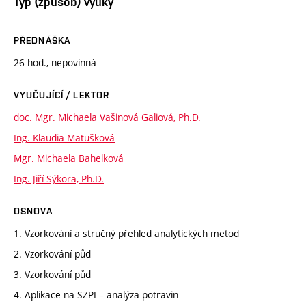
Typ (způsob) výuky
PŘEDNÁŠKA
26 hod., nepovinná
VYUČUJÍCÍ / LEKTOR
doc. Mgr. Michaela Vašinová Galiová, Ph.D.
Ing. Klaudia Matušková
Mgr. Michaela Bahelková
Ing. Jiří Sýkora, Ph.D.
OSNOVA
1. Vzorkování a stručný přehled analytických metod
2. Vzorkování půd
3. Vzorkování půd
4. Aplikace na SZPI – analýza potravin