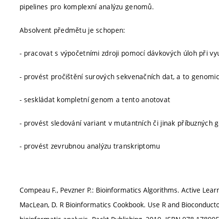
pipelines pro komplexní analýzu genomů.
Absolvent předmětu je schopen:
- pracovat s výpočetními zdroji pomocí dávkových úloh při vy
- provést pročištění surových sekvenačních dat, a to genomi
- seskládat kompletní genom a tento anotovat
- provést sledování variant v mutantních či jinak příbuznýc
- provést zevrubnou analýzu transkriptomu
Compeau F., Pevzner P.: Bioinformatics Algorithms. Active Learn
MacLean, D. R Bioinformatics Cookbook. Use R and Bioconductor