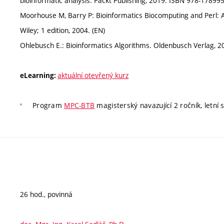
bioinformatic analysis. Packt Publishing, 2019. ISBN 978-17899
Moorhouse M, Barry P: Bioinformatics Biocomputing and Perl: An
Wiley; 1 edition, 2004. (EN)
Ohlebusch E.: Bioinformatics Algorithms. Oldenbusch Verlag, 2
aktuální otevřený kurz
eLearning:
Program
MPC-BTB
magisterský navazující 2 ročník, letní 
26 hod., povinná