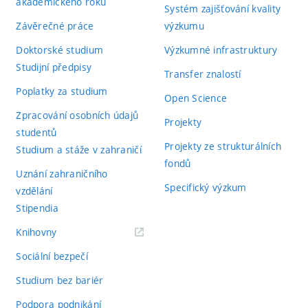
akademického roku
Systém zajišťování kvality
Závěrečné práce
výzkumu
Doktorské studium
Výzkumné infrastruktury
Studijní předpisy
Transfer znalostí
Poplatky za studium
Open Science
Zpracování osobních údajů
Projekty
studentů
Projekty ze strukturálních
Studium a stáže v zahraničí
fondů
Uznání zahraničního
Specifický výzkum
vzdělání
Stipendia
(externí
Knihovny
odkaz)
Sociální bezpečí
Studium bez bariér
Podpora podnikání