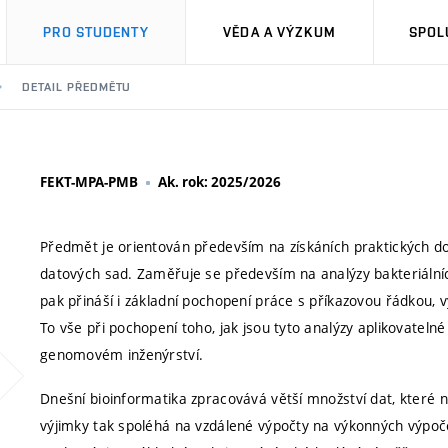
PRO STUDENTY
VĚDA A VÝZKUM
SPOL
DETAIL PŘEDMĚTU
FEKT-MPA-PMB
Ak. rok: 2025/2026
Předmět je orientován především na získáních praktických do
datových sad. Zaměřuje se především na analýzy bakteriální
pak přináší i základní pochopení práce s příkazovou řádkou, v
To vše při pochopení toho, jak jsou tyto analýzy aplikovatelné
genomovém inženýrství.
Dnešní bioinformatika zpracovává větší množství dat, které
výjimky tak spoléhá na vzdálené výpočty na výkonných výpoče