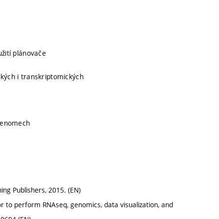
užití plánovače
ckých i transkriptomických
h genomech
ing Publishers, 2015. (EN)
 to perform RNAseq, genomics, data visualization, and