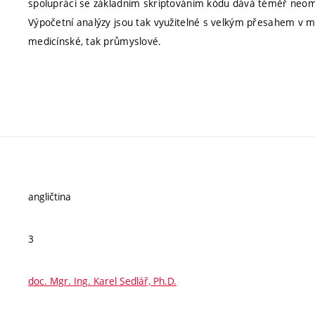
spolupráci se základním skriptováním kódu dává téměř neom
Výpočetní analýzy jsou tak využitelné s velkým přesahem v mn
medicínské, tak průmyslové.
angličtina
3
doc. Mgr. Ing. Karel Sedlář, Ph.D.