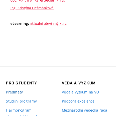
doc. Mgr. Ing. Karel Sedlář, Ph.D.
Ing. Kristýna Heřmánková
aktuální otevřený kurz
eLearning:
PRO STUDENTY
VĚDA A VÝZKUM
Předměty
Věda a výzkum na VUT
Studijní programy
Podpora excelence
Harmonogram
Mezinárodní vědecká rada