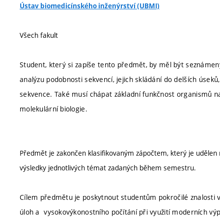
Ústav biomedicínského inženýrství (UBMI)
Všech fakult
Student, který si zapíše tento předmět, by měl být seznámený
analýzu podobnosti sekvencí, jejich skládání do delších úseků,
sekvence. Také musí chápat základní funkčnost organismů na
molekulární biologie.
Předmět je zakončen klasifikovaným zápočtem, který je udělen 
výsledky jednotlivých témat zadaných během semestru.
Cílem předmětu je poskytnout studentům pokročilé znalosti v
úloh a vysokovýkonostního počítání při využití moderních výpo