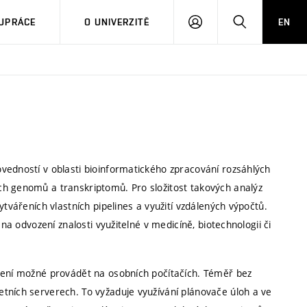
PŘIHLÁSIT
HLEDAT
UPRÁCE
O UNIVERZITĚ
EN
SE
vedností v oblasti bioinformatického zpracování rozsáhlých
ch genomů a transkriptomů. Pro složitost takových analýz
ytvářeních vlastních pipelines a využití vzdálených výpočtů.
 na odvození znalosti využitelné v medicíně, biotechnologii či
 není možné provádět na osobních počítačích. Téměř bez
tních serverech. To vyžaduje využívání plánovače úloh a ve