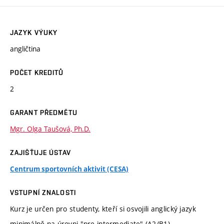
JAZYK VÝUKY
angličtina
POČET KREDITŮ
2
GARANT PŘEDMĚTU
Mgr. Olga Taušová, Ph.D.
ZAJIŠŤUJE ÚSTAV
Centrum sportovních aktivit (CESA)
VSTUPNÍ ZNALOSTI
Kurz je určen pro studenty, kteří si osvojili anglický jazyk
minimálně na úrovni "pre-intermediate" (A2/B1).