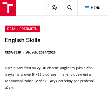
VUT
PŘIHLÁSIT
HLEDAT
MENU
SE
DETAIL PŘEDMĚTU
English Skills
CESA-SESK
Ak. rok: 2024/2025
Kurz je zaměřen na výuku obecné angličtiny jako cizího
jazyka na úrovni B1/B2 s důrazem na jeho upevnění a
zopakování, zahrnuje však i jazyk potřebný pro profesní
účely.