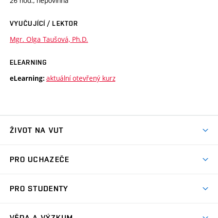
26 hod., nepovinná
VYUČUJÍCÍ / LEKTOR
Mgr. Olga Taušová, Ph.D.
ELEARNING
aktuální otevřený kurz
eLearning:
ŽIVOT NA VUT
Atmosféra VUT
PRO UCHAZEČE
Prostory školy
Proč na VUT
Koleje
PRO STUDENTY
Studijní programy
Stravování
Předměty
Studijní předpisy
Studium a stáže v zahraničí
Stipendia
Dny otevřených dveří
VĚDA A VÝZKUM