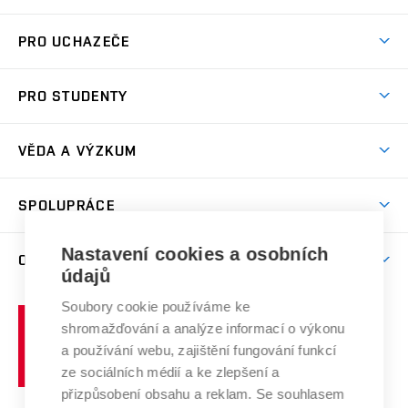
Atmosféra VUT
PRO UCHAZEČE
Prostory školy
Proč na VUT
Koleje
PRO STUDENTY
Studijní programy
Stravování
Předměty
Studijní předpisy
Studium a stáže v zahraničí
Stipendia
Dny otevřených dveří
VĚDA A VÝZKUM
Sport na VUT
(externí
Studijní programy
Poplatky za studium
Uznání zahraničního vzdělání
Knihovny
Aktivity pro juniory
Studentský život
odkaz)
Věda a výzkum na VUT
Harmonogram akademického roku
Zpracování osobních údajů studentů
Sociální bezpečí
SPOLUPRÁCE
Celoživotní vzdělávání
Brno
Podpora excelence
Závěrečné práce
Studium bez bariér
Zpracování osobních údajů uchazečů o studium
Firemní spolupráce
Mezinárodní vědecká rada
Nastavení cookies a osobních
O UNIVERZITĚ
Doktorské studium
Podpora podnikání
E-přihláška
údajů
Zahraniční spolupráce
Systém zajišťování kvality výzkumu
Profil univerzity
Spolupráce se školami
Soubory cookie používáme ke
Vysoké
Výzkumné infrastruktury
shromažďování a analýze informací o výkonu
Udržitelná univerzita
učení
Služby univerzity
Transfer znalostí
a používání webu, zajištění fungování funkcí
technické
Podnikavá univerzita / ContriBUTe
Mezinárodní dohody
ze sociálních médií a ke zlepšení a
Open Science
v
Bezpečná univerzita
přizpůsobení obsahu a reklam. Se souhlasem
Univerzitní sítě
Brně