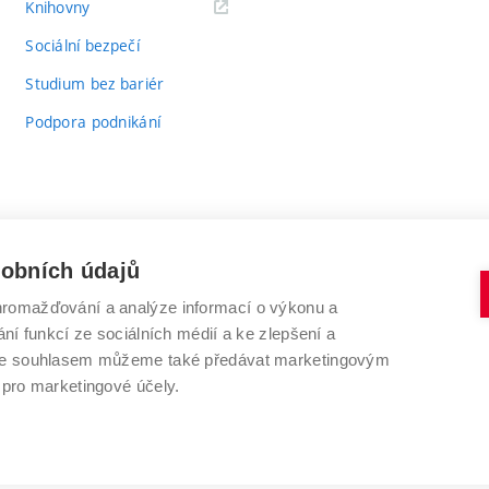
(externí
Knihovny
odkaz)
Sociální bezpečí
Studium bez bariér
Podpora podnikání
sobních údajů
romažďování a analýze informací o výkonu a
VYSOKÉ UČENÍ TECHNICKÉ V BRNĚ
ní funkcí ze sociálních médií a ke zlepšení a
Antonínská 548/1
www.vut.cz
 Se souhlasem můžeme také předávat marketingovým
602 00 Brno
vut@vutbr.cz
 pro marketingové účely.