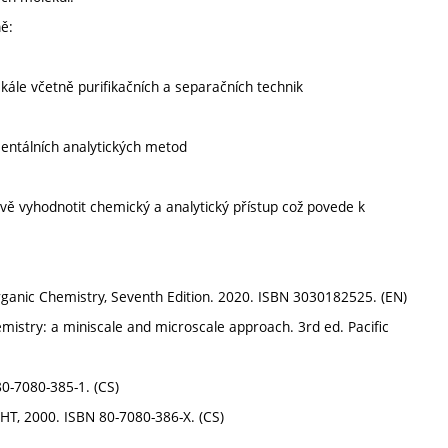
ě:
škále včetně purifikačních a separačních technik
mentálních analytických metod
vě vyhodnotit chemický a analytický přístup což povede k
ganic Chemistry, Seventh Edition. 2020. ISBN 3030182525. (EN)
mistry: a miniscale and microscale approach. 3rd ed. Pacific
80-7080-385-1. (CS)
CHT, 2000. ISBN 80-7080-386-X. (CS)