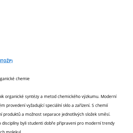
CHTOŽP)
rganické chemie
hnik organické syntézy a metod chemického výzkumu. Moderní
 provedení vyžadující speciální sklo a zařízení. S chemií
ení produktů a možnost separace jednotlivých složek směsí.
disciplíny byli studenti dobře připraveni pro moderní trendy
ých molekul.