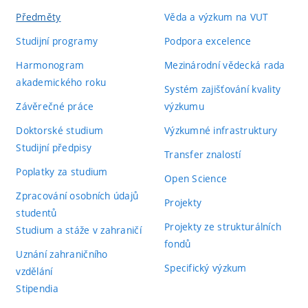
Předměty
Věda a výzkum na VUT
Studijní programy
Podpora excelence
Harmonogram
Mezinárodní vědecká rada
akademického roku
Systém zajišťování kvality
Závěrečné práce
výzkumu
Doktorské studium
Výzkumné infrastruktury
Studijní předpisy
Transfer znalostí
Poplatky za studium
Open Science
Zpracování osobních údajů
Projekty
studentů
Projekty ze strukturálních
Studium a stáže v zahraničí
fondů
Uznání zahraničního
Specifický výzkum
vzdělání
Stipendia