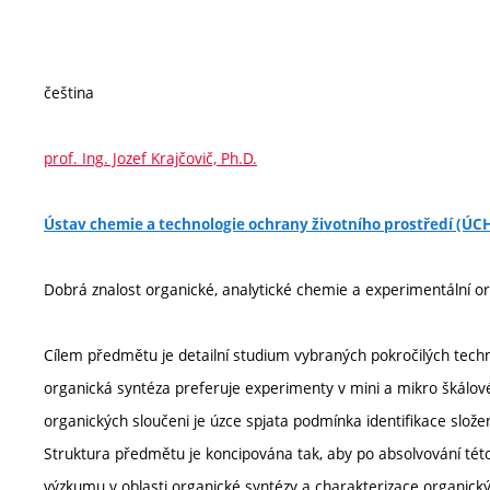
čeština
prof. Ing. Jozef Krajčovič, Ph.D.
Ústav chemie a technologie ochrany životního prostředí (Ú
Dobrá znalost organické, analytické chemie a experimentální o
Cílem předmětu je detailní studium vybraných pokročilých tec
organická syntéza preferuje experimenty v mini a mikro škálovém
organických sloučeni je úzce spjata podmínka identifikace slož
Struktura předmětu je koncipována tak, aby po absolvování této 
výzkumu v oblasti organické syntézy a charakterizace organick