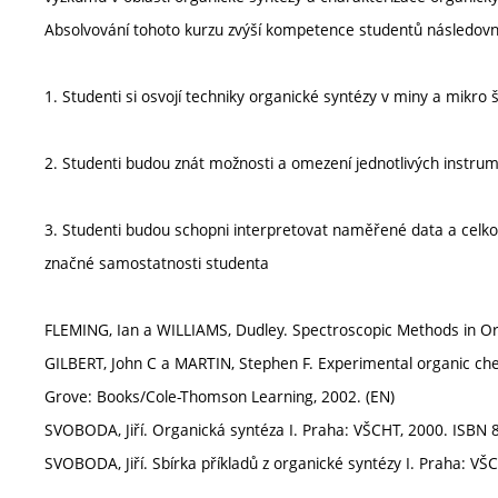
Absolvování tohoto kurzu zvýší kompetence studentů následovn
1. Studenti si osvojí techniky organické syntézy v miny a mikro 
2. Studenti budou znát možnosti a omezení jednotlivých instru
3. Studenti budou schopni interpretovat naměřené data a celko
značné samostatnosti studenta
FLEMING, Ian a WILLIAMS, Dudley. Spectroscopic Methods in Or
GILBERT, John C a MARTIN, Stephen F. Experimental organic che
Grove: Books/Cole-Thomson Learning, 2002. (EN)
SVOBODA, Jiří. Organická syntéza I. Praha: VŠCHT, 2000. ISBN 
SVOBODA, Jiří. Sbírka příkladů z organické syntézy I. Praha: VŠ