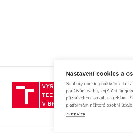
Nastavení cookies a o
Soubory cookie používáme ke sh
Vysoké
používání webu, zajištění fungová
učení
přizpůsobení obsahu a reklam.
technické
platformám některé osobní údaje
v
Brně
Zjistit více