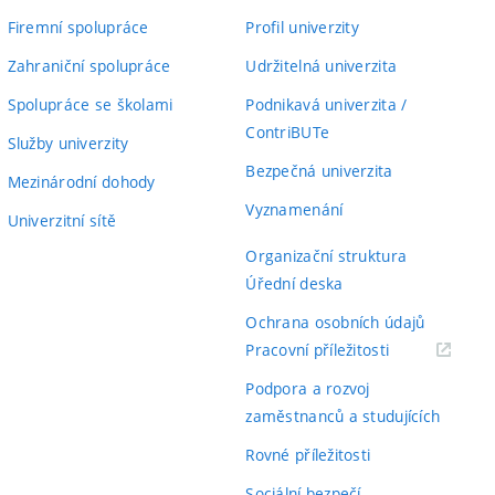
Firemní spolupráce
Profil univerzity
Zahraniční spolupráce
Udržitelná univerzita
Spolupráce se školami
Podnikavá univerzita /
ContriBUTe
Služby univerzity
Bezpečná univerzita
Mezinárodní dohody
Vyznamenání
Univerzitní sítě
Organizační struktura
Úřední deska
Ochrana osobních údajů
(externí
Pracovní příležitosti
odkaz)
Podpora a rozvoj
zaměstnanců a studujících
Rovné příležitosti
Sociální bezpečí