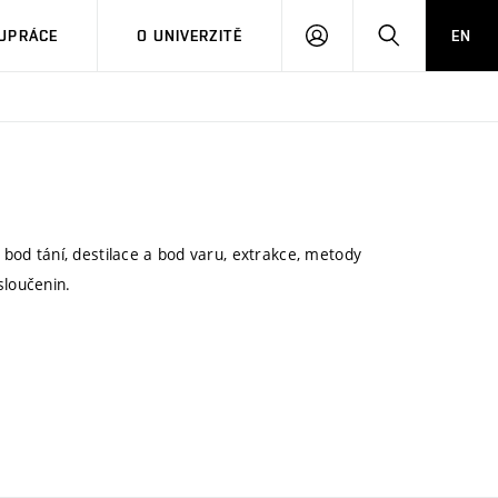
PŘIHLÁSIT
HLEDAT
UPRÁCE
O UNIVERZITĚ
EN
SE
a bod tání, destilace a bod varu, extrakce, metody
sloučenin.