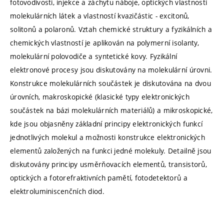
fotovodivosti, injekce a záchytu náboje, optických vlastností
molekulárních látek a vlastností kvazičástic - excitonů,
solitonů a polaronů. Vztah chemické struktury a fyzikálních a
chemických vlastností je aplikován na polymerní isolanty,
molekulární polovodiče a syntetické kovy. Fyzikální
elektronové procesy jsou diskutovány na molekulární úrovni.
Konstrukce molekulárních součástek je diskutována na dvou
úrovních, makroskopické (klasické typy elektronických
součástek na bázi molekulárních materiálů) a mikroskopické,
kde jsou objasněny základní principy elektronických funkcí
jednotlivých molekul a možnosti konstrukce elektronických
elementů založených na funkci jedné molekuly. Detailně jsou
diskutovány principy usměrňovacích elementů, transistorů,
optických a fotorefraktivních pamětí, fotodetektorů a
elektroluminiscenčních diod.