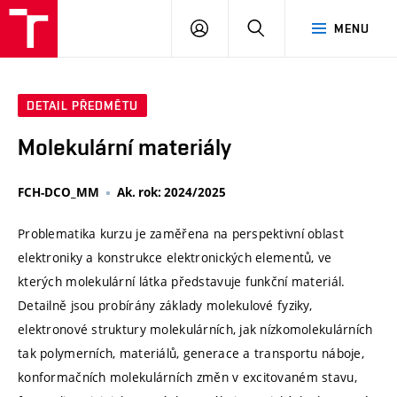
VUT
PŘIHLÁSIT
HLEDAT
MENU
SE
DETAIL PŘEDMĚTU
Molekulární materiály
FCH-DCO_MM
Ak. rok: 2024/2025
Problematika kurzu je zaměřena na perspektivní oblast
elektroniky a konstrukce elektronických elementů, ve
kterých molekulární látka představuje funkční materiál.
Detailně jsou probírány základy molekulové fyziky,
elektronové struktury molekulárních, jak nízkomolekulárních
tak polymerních, materiálů, generace a transportu náboje,
konformačních molekulárních změn v excitovaném stavu,