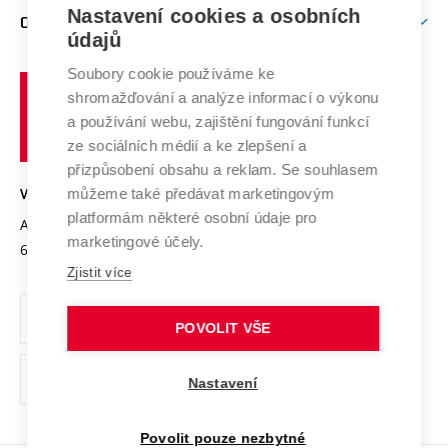
Firemní spolupráce
Mezinárodní vědecká rada
Nastavení cookies a osobních
O UNIVERZITĚ
Doktorské studium
Podpora podnikání
E-přihláška
údajů
Zahraniční spolupráce
Systém zajišťování kvality výzkumu
Profil univerzity
Spolupráce se školami
Soubory cookie používáme ke
Vysoké
Výzkumné infrastruktury
shromažďování a analýze informací o výkonu
Udržitelná univerzita
učení
Služby univerzity
Transfer znalostí
a používání webu, zajištění fungování funkcí
technické
Podnikavá univerzita / ContriBUTe
Mezinárodní dohody
ze sociálních médií a ke zlepšení a
Open Science
v
Bezpečná univerzita
přizpůsobení obsahu a reklam. Se souhlasem
Univerzitní sítě
Brně
Projekty
můžeme také předávat marketingovým
VYSOKÉ UČENÍ TECHNICKÉ V BRNĚ
Vyznamenání
platformám některé osobní údaje pro
Projekty ze strukturálních fondů
Antonínská 548/1
www.vut.cz
marketingové účely.
Organizační struktura
602 00 Brno
vut@vutbr.cz
Specifický výzkum
Zjistit více
Úřední deska
Ochrana osobních údajů
POVOLIT VŠE
(externí
Pracovní příležitosti
Nastavení
odkaz)
Podpora a rozvoj zaměstnanců a studujících
Povolit pouze nezbytné
Rovné příležitosti