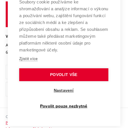
Spolupráce se školami
Soubory cookie používáme ke
Vysoké
Výzkumné infrastruktury
shromažďování a analýze informací o výkonu
Udržitelná univerzita
učení
Služby univerzity
Transfer znalostí
a používání webu, zajištění fungování funkcí
technické
Podnikavá univerzita / ContriBUTe
Mezinárodní dohody
ze sociálních médií a ke zlepšení a
Open Science
v
Bezpečná univerzita
přizpůsobení obsahu a reklam. Se souhlasem
Univerzitní sítě
Brně
Projekty
můžeme také předávat marketingovým
VYSOKÉ UČENÍ TECHNICKÉ V BRNĚ
Vyznamenání
platformám některé osobní údaje pro
Projekty ze strukturálních fondů
Antonínská 548/1
www.vut.cz
marketingové účely.
Organizační struktura
602 00 Brno
vut@vutbr.cz
Specifický výzkum
Zjistit více
Úřední deska
Ochrana osobních údajů
POVOLIT VŠE
(externí
Pracovní příležitosti
Nastavení
odkaz)
Podpora a rozvoj zaměstnanců a studujících
Povolit pouze nezbytné
Rovné příležitosti
Copyright © 2026 VUT
Sociální bezpečí
Prohlášení o přístupnosti
HR Award