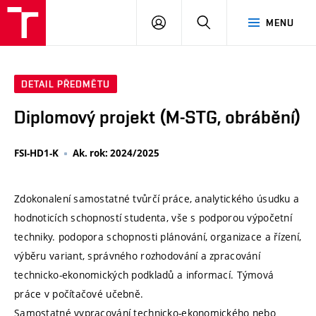
VUT
PŘIHLÁSIT
HLEDAT
MENU
SE
DETAIL PŘEDMĚTU
Diplomový projekt (M-STG, obrábění)
FSI-HD1-K
Ak. rok: 2024/2025
Zdokonalení samostatné tvůrčí práce, analytického úsudku a
hodnoticích schopností studenta, vše s podporou výpočetní
techniky. podopora schopnosti plánování, organizace a řízení,
výběru variant, správného rozhodování a zpracování
technicko-ekonomických podkladů a informací. Týmová
práce v počítačové učebně.
Samostatné vypracování technicko-ekonomického nebo