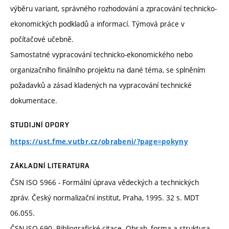
výběru variant, správného rozhodování a zpracování technicko-
ekonomických podkladů a informací. Týmová práce v
počítačové učebně.
Samostatné vypracování technicko-ekonomického nebo
organizačního finálního projektu na dané téma, se splněním
požadavků a zásad kladených na vypracování technické
dokumentace.
STUDIJNÍ OPORY
https://ust.fme.vutbr.cz/obrabeni/?page=pokyny
ZÁKLADNÍ LITERATURA
ČSN ISO 5966 - Formální úprava vědeckých a technických
zpráv. Český normalizační institut, Praha, 1995. 32 s. MDT
06.055.
ČSN ISO 690. Bibliografické citace. Obsah, forma a struktura.