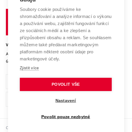
Systém zajišťování kvality výzkumu
Profil univerzity
Spolupráce se školami
Soubory cookie používáme ke
Vysoké
Výzkumné infrastruktury
shromažďování a analýze informací o výkonu
Udržitelná univerzita
učení
Služby univerzity
Transfer znalostí
a používání webu, zajištění fungování funkcí
technické
Podnikavá univerzita / ContriBUTe
Mezinárodní dohody
ze sociálních médií a ke zlepšení a
Open Science
v
Bezpečná univerzita
přizpůsobení obsahu a reklam. Se souhlasem
Univerzitní sítě
Brně
Projekty
můžeme také předávat marketingovým
VYSOKÉ UČENÍ TECHNICKÉ V BRNĚ
Vyznamenání
platformám některé osobní údaje pro
Projekty ze strukturálních fondů
Antonínská 548/1
www.vut.cz
marketingové účely.
Organizační struktura
602 00 Brno
vut@vutbr.cz
Specifický výzkum
Zjistit více
Úřední deska
Ochrana osobních údajů
POVOLIT VŠE
(externí
Pracovní příležitosti
Nastavení
odkaz)
Podpora a rozvoj zaměstnanců a studujících
Povolit pouze nezbytné
Rovné příležitosti
Copyright © 2026 VUT
Sociální bezpečí