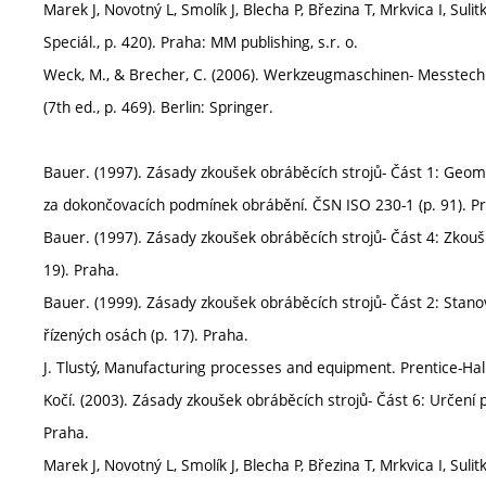
Marek J, Novotný L, Smolík J, Blecha P, Březina T, Mrkvica I, Sul
Speciál., p. 420). Praha: MM publishing, s.r. o.
Weck, M., & Brecher, C. (2006). Werkzeugmaschinen- Messtechn
(7th ed., p. 469). Berlin: Springer.
Bauer. (1997). Zásady zkoušek obráběcích strojů- Část 1: Geome
za dokončovacích podmínek obrábění. ČSN ISO 230-1 (p. 91). P
Bauer. (1997). Zásady zkoušek obráběcích strojů- Část 4: Zkoušk
19). Praha.
Bauer. (1999). Zásady zkoušek obráběcích strojů- Část 2: Stanov
řízených osách (p. 17). Praha.
J. Tlustý, Manufacturing processes and equipment. Prentice-Hall,
Kočí. (2003). Zásady zkoušek obráběcích strojů- Část 6: Určení 
Praha.
Marek J, Novotný L, Smolík J, Blecha P, Březina T, Mrkvica I, Sul