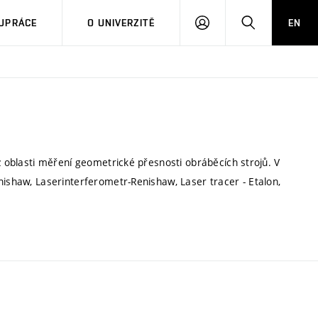
PŘIHLÁSIT
HLEDAT
UPRÁCE
O UNIVERZITĚ
EN
SE
z oblasti měření geometrické přesnosti obráběcích strojů. V
nishaw, Laserinterferometr-Renishaw, Laser tracer - Etalon,