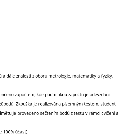
ů a dále znalosti z oboru metrologie, matematiky a fyziky.
končeno zápočtem, kde podmínkou zápočtu je odevzdání
0bodů. Zkouška je realizována písemným testem, student
dmětu je provedeno sečtením bodů z testu v rámci cvičení a
se 100% účast).