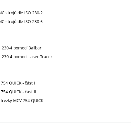
NC strojů dle ISO 230-2
NC strojů dle ISO 230-6
O 230-4 pomocí Ballbar
O 230-4 pomocí Laser Tracer
754 QUICK - část I
754 QUICK - část II
 u frézky MCV 754 QUICK