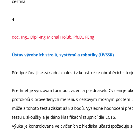
čeština
4
doc. Ing., Dipl.-Ing Michal Holub, Ph.D., FEng.
Ústav výrobních strojů, systémů a robotiky (ÚVSSR)
Předpokládají se základní znalosti z konstrukce obráběcích stroj
Předmět je vyučován formou cvičení a přednášek. Cvičení je u
protokolů s provedených měření, s celkovým možným počtem 2
může z tohoto testu získat až 80 bodů. Výsledné hodnocení pře
testu u zkoušky a je dáno klasifikační stupnicí dle ECTS.
Výuka je kontrolována ve cvičeních z hlediska účasti (požaduje 