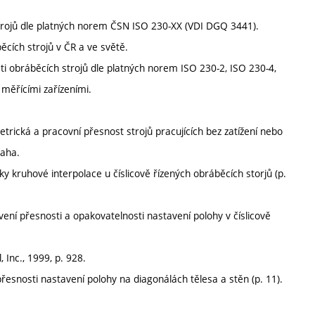
rojů dle platných norem ČSN ISO 230-XX (VDI DGQ 3441).
cích strojů v ČR a ve světě.
 obráběcích strojů dle platných norem ISO 230-2, ISO 230-4,
měřícími zařízeními.
trická a pracovní přesnost strojů pracujících bez zatížení nebo
raha.
y kruhové interpolace u číslicově řízených obráběcích storjů (p.
ení přesnosti a opakovatelnosti nastavení polohy v číslicově
 Inc., 1999, p. 928.
přesnosti nastavení polohy na diagonálách tělesa a stěn (p. 11).