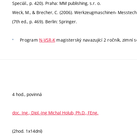
Speciál., p. 420). Praha: MM publishing, s.r. o.
Weck, M., & Brecher, C. (2006). Werkzeugmaschinen- Messtechn
(7th ed., p. 469). Berlin: Springer.
Program
N-VSR-K
magisterský navazující 2 ročník, zimní s
4 hod., povinná
doc. Ing., Dipl.-Ing Michal Holub, Ph.D., FEng.
(2hod. 1x14dní)