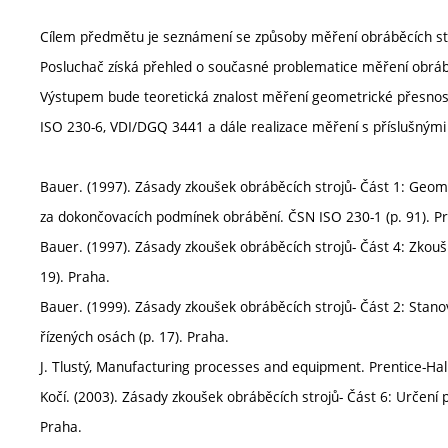
Cílem předmětu je seznámení se způsoby měření obráběcích st
Posluchač získá přehled o současné problematice měření obrábě
Výstupem bude teoretická znalost měření geometrické přesnosti
ISO 230-6, VDI/DGQ 3441 a dále realizace měření s příslušnými 
Bauer. (1997). Zásady zkoušek obráběcích strojů- Část 1: Geome
za dokončovacích podmínek obrábění. ČSN ISO 230-1 (p. 91). P
Bauer. (1997). Zásady zkoušek obráběcích strojů- Část 4: Zkoušk
19). Praha.
Bauer. (1999). Zásady zkoušek obráběcích strojů- Část 2: Stanov
řízených osách (p. 17). Praha.
J. Tlustý, Manufacturing processes and equipment. Prentice-Hall,
Kočí. (2003). Zásady zkoušek obráběcích strojů- Část 6: Určení 
Praha.