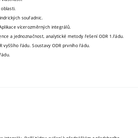
oblasti.
indrických souřadnic.
Aplikace vícerozměrných integrálů.
stence a jednoznačnost, analytické metody řešení ODR 1.řádu.
DR vyššího řádu. Soustavy ODR prvního řádu.
řádu.