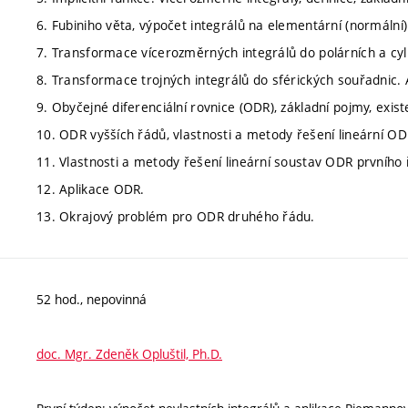
6. Fubiniho věta, výpočet integrálů na elementární (normální) 
7. Transformace vícerozměrných integrálů do polárních a cyl
8. Transformace trojných integrálů do sférických souřadnic. 
9. Obyčejné diferenciální rovnice (ODR), základní pojmy, exi
10. ODR vyšších řádů, vlastnosti a metody řešení lineární O
11. Vlastnosti a metody řešení lineární soustav ODR prvního 
12. Aplikace ODR.
13. Okrajový problém pro ODR druhého řádu.
52 hod., nepovinná
doc. Mgr. Zdeněk Opluštil, Ph.D.