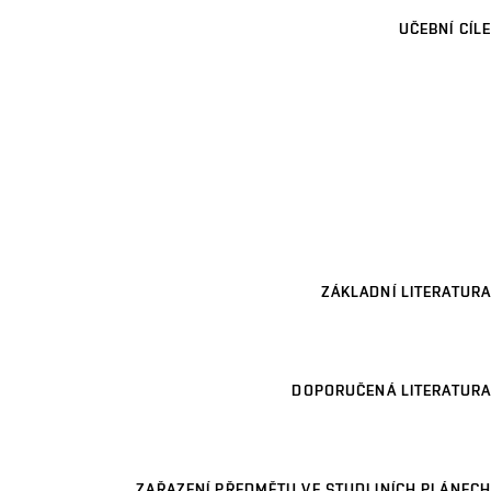
UČEBNÍ CÍLE
ZÁKLADNÍ LITERATURA
DOPORUČENÁ LITERATURA
ZAŘAZENÍ PŘEDMĚTU VE STUDIJNÍCH PLÁNECH