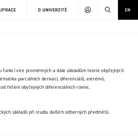
PŘIHLÁSIT
HLEDAT
UPRÁCE
O UNIVERZITĚ
EN
SE
tu funkcí více proměnných a dále základům teorie obyčejných
ématika parciálních derivací, diferenciálů, extrémů,
od řešení obyčejných diferenciálních rovnic.
kých základů při studiu dalších odborných předmětů.