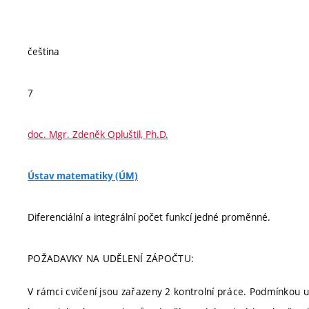
čeština
7
doc. Mgr. Zdeněk Opluštil, Ph.D.
Ústav matematiky (ÚM)
Diferenciální a integrální počet funkcí jedné proměnné.
POŽADAVKY NA UDĚLENÍ ZÁPOČTU:
V rámci cvičení jsou zařazeny 2 kontrolní práce. Podmínkou u