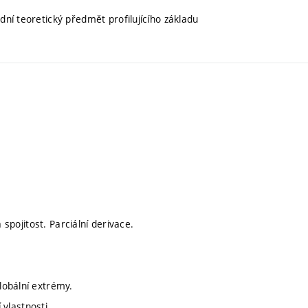
adní teoretický předmět profilujícího základu
 spojitost. Parciální derivace.
lobální extrémy.
 vlastnosti.