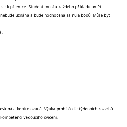
iskuse k písemce. Student musí u každého příkladu umět
a nebude uznána a bude hodnocena za nula bodů. Může být
á.
ovinná a kontrolovaná. Výuka probíhá dle týdenních rozvrhů.
kompetenci vedoucího cvičení.