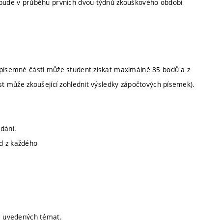
, bude v průběhu prvních dvou týdnů zkouškového období
 písemné části může student získat maximálně 85 bodů a z
ást může zkoušející zohlednit výsledky zápočtových písemek).
dání.
d z každého
še uvedených témat.