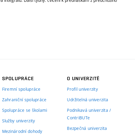
a integrálu. Další týdny: cvičení k přednáškám z předchozího
SPOLUPRÁCE
O UNIVERZITĚ
Firemní spolupráce
Profil univerzity
Zahraniční spolupráce
Udržitelná univerzita
Spolupráce se školami
Podnikavá univerzita /
ContriBUTe
Služby univerzity
Bezpečná univerzita
Mezinárodní dohody