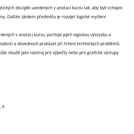
ckých disciplín uvedených v anotaci kurzu tak, aby byli schopni
my. Dalším úkolem předmětu je rozvíjet logické myšlení
edených v anotaci kurzu, pochopí jejich logickou výstavbu a
znalosti a dovednosti prokázat při řešení technických problémů.
že sloužit jako nástroj pro výpočty nebo pro grafické výstupy
, 0