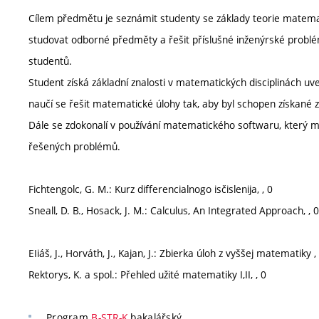
Cílem předmětu je seznámit studenty se základy teorie matemati
studovat odborné předměty a řešit příslušné inženýrské problé
studentů.
Student získá základní znalosti v matematických disciplinách uv
naučí se řešit matematické úlohy tak, aby byl schopen získané 
Dále se zdokonalí v používání matematického softwaru, který mů
řešených problémů.
Fichtengolc, G. M.: Kurz differencialnogo isčislenija, , 0
Sneall, D. B., Hosack, J. M.: Calculus, An Integrated Approach, , 0
EIiáš, J., Horváth, J., Kajan, J.: Zbierka úloh z vyššej matematiky , 
Rektorys, K. a spol.: Přehled užité matematiky I,II, , 0
Program
B-STR-K
bakalářský