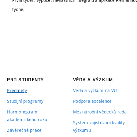
První týden: výpočet nevlastních integrálů a aplikace Riemannov
týdne.
PRO STUDENTY
VĚDA A VÝZKUM
Předměty
Věda a výzkum na VUT
Studijní programy
Podpora excelence
Harmonogram
Mezinárodní vědecká rada
akademického roku
Systém zajišťování kvality
Závěrečné práce
výzkumu