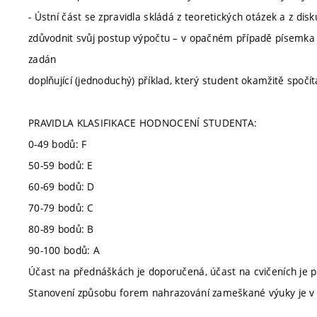
- Ústní část se zpravidla skládá z teoretických otázek a z d
zdůvodnit svůj postup výpočtu – v opačném případě písemk
zadán
doplňující (jednoduchý) příklad, který student okamžitě spočít
PRAVIDLA KLASIFIKACE HODNOCENÍ STUDENTA:
0-49 bodů: F
50-59 bodů: E
60-69 bodů: D
70-79 bodů: C
80-89 bodů: B
90-100 bodů: A
Účast na přednáškách je doporučená, účast na cvičeních je p
Stanovení způsobu forem nahrazování zameškané výuky je v 