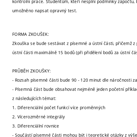
kontrolní práce. Studentům, kteří nesplní podmínky zápočtu
umožněno napsat opravný test.
FORMA ZKOUŠEK:
Zkouška se bude sestávat z písemné a ústní části, přičemž z
ústní části maximálně 15 bodů (při přidělení bodů za ústní č
PRŮBĚH ZKOUŠKY:
- Rozsah písemné části bude 90 - 120 minut dle náročnosti za
- Písemná část bude obsahovat nejméně jeden početní příkla
z následujících témat:
1. Diferenciální počet funkcí více proměnných
2. Vícerozměrné integrály
3. Diferenciální rovnice
- Součástí písemné části mohou být i teoretické otázky z vý