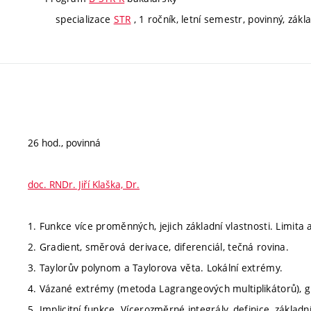
specializace
STR
, 1 ročník, letní semestr, povinný, zákl
26 hod., povinná
doc. RNDr. Jiří Klaška, Dr.
1. Funkce více proměnných, jejich základní vlastnosti. Limita a
2. Gradient, směrová derivace, diferenciál, tečná rovina.
3. Taylorův polynom a Taylorova věta. Lokální extrémy.
4. Vázané extrémy (metoda Lagrangeových multiplikátorů), g
5. Implicitní funkce. Vícerozměrné integrály, definice, základní