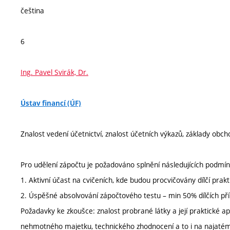
čeština
6
Ing. Pavel Svirák, Dr.
Ústav financí (ÚF)
Znalost vedení účetnictví, znalost účetních výkazů, základy obc
Pro udělení zápočtu je požadováno splnění následujících podmín
1. Aktivní účast na cvičeních, kde budou procvičovány dílčí pra
2. Úspěšné absolvování zápočtového testu – min 50% dílčích pří
Požadavky ke zkoušce: znalost probrané látky a její praktické 
nehmotného majetku, technického zhodnocení a to i na najatém 