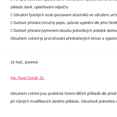
základu daně, uplatňování odpočtu
 Sdružení fyzických osob (postavení účastníků ve sdružení, urče
 Daňové přiznání (stručný popis, způsob vyplnění dle jeho členě
 Daňové přiznání (vymezení obsahu jednotlivých položek daňové
Obsahem cvičení je procvičování přednášených témat a výpočet dí
26 hod., povinná
Ing. Pavel Svirák, Dr.
Obsahem cvičení jsou praktická řešení dílčích příkladů dle před
při různých modifikacích daného příkladu. Obsahově jednotlivá 