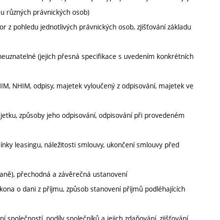
 u různých právnických osob)
or z pohledu jednotlivých právnických osob, zjišťování základu
 neuznatelné (jejich přesná specifikace s uvedením konkrétních
M, NHIM, odpisy, majetek vyloučený z odpisování, majetek ve
ajetku, způsoby jeho odpisování, odpisování při provedeném
mínky leasingu, náležitosti smlouvy, ukončení smlouvy před
í daně), přechodná a závěrečná ustanovení
ákona o dani z příjmu, způsob stanovení příjmů podléhajících
společností, podíly společníků a jejich zdaňování, zjišťování