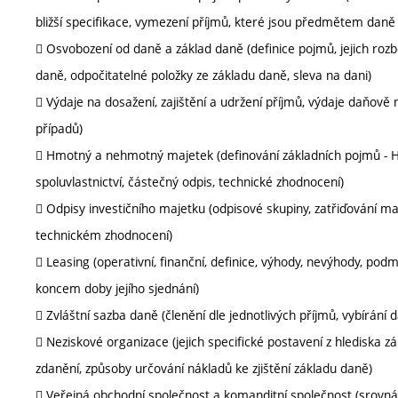
bližší specifikace, vymezení příjmů, které jsou předmětem daně
 Osvobození od daně a základ daně (definice pojmů, jejich rozb
daně, odpočitatelné položky ze základu daně, sleva na dani)
 Výdaje na dosažení, zajištění a udržení příjmů, výdaje daňově
případů)
 Hmotný a nehmotný majetek (definování základních pojmů - HI
spoluvlastnictví, částečný odpis, technické zhodnocení)
 Odpisy investičního majetku (odpisové skupiny, zatřiďování m
technickém zhodnocení)
 Leasing (operativní, finanční, definice, výhody, nevýhody, pod
koncem doby jejího sjednání)
 Zvláštní sazba daně (členění dle jednotlivých příjmů, vybírán
 Neziskové organizace (jejich specifické postavení z hlediska z
zdanění, způsoby určování nákladů ke zjištění základu daně)
 Veřejná obchodní společnost a komanditní společnost (srovnání 