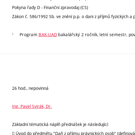
Pokyna řady D - Finanční zpravodaj (CS)
Zákon č. 586/1992 Sb. ve znění p.p. o dani z příjmů fyzických a
Program
BAK-UAD
bakalářský 2 ročník, letní semestr, povi
26 hod., nepovinná
Ing. Pavel Svirák, Dr.
Základní tématická náplň přednášek je následující:
 Úvod do předmětu "Daň z příjmu právnických osob" (definování