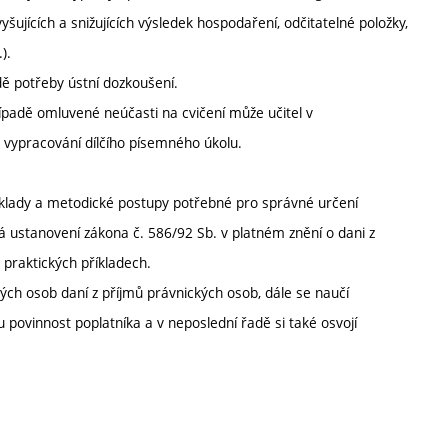
šujících a snižujících výsledek hospodaření, odčitatelné položky,
).
ě potřeby ústní dozkoušení.
padě omluvené neúčasti na cvičení může učitel v
 vypracování dílčího písemného úkolu.
 základy a metodické postupy potřebné pro správné určení
á ustanovení zákona č. 586/92 Sb. v platném znění o dani z
 praktických příkladech.
ých osob daní z příjmů právnických osob, dále se naučí
 povinnost poplatníka a v neposlední řadě si také osvojí