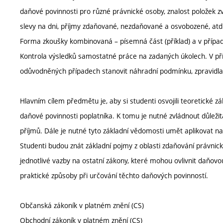
daňové povinnosti pro různé právnické osoby, znalost položek zvy
slevy na dni, příjmy zdaňované, nezdaňované a osvobozené, atd.
Forma zkoušky kombinovaná – písemná část (příklad) a v případ
Kontrola výsledků samostatné práce na zadaných úkolech. V pří
odůvodněných případech stanovit náhradní podmínku, zpravidla
Hlavním cílem předmětu je, aby si studenti osvojili teoretické
daňové povinnosti poplatníka. K tomu je nutné zvládnout důležit
příjmů. Dále je nutné tyto základní vědomosti umět aplikovat na
Studenti budou znát základní pojmy z oblasti zdaňování právnick
jednotlivé vazby na ostatní zákony, které mohou ovlivnit daňovou
praktické způsoby při určování těchto daňových povinností.
Občanská zákoník v platném znění (CS)
Obchodní zákoník v platném znění (CS)