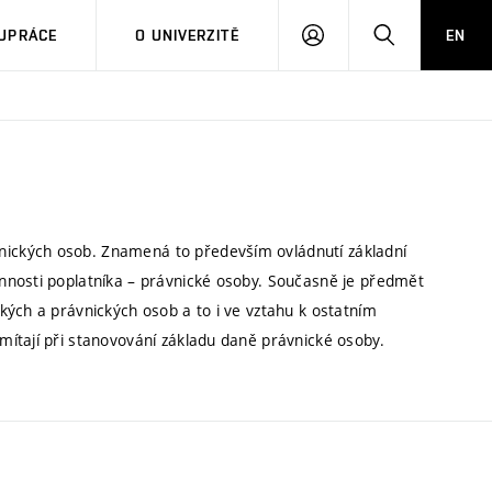
PŘIHLÁSIT
HLEDAT
UPRÁCE
O UNIVERZITĚ
EN
SE
ických osob. Znamená to především ovládnutí základní
nnosti poplatníka – právnické osoby. Současně je předmět
kých a právnických osob a to i ve vztahu k ostatním
ítají při stanovování základu daně právnické osoby.