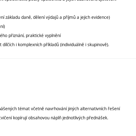
ní základu daně, dělení výdajů a příjmů a jejich evidence)
ní)
ho přiznání, praktické vyplnění
lčích i komplexních příkladů (individuálně i skupinově).
nášených témat včetně navrhování jiných alternativních řešení
cvičení kopírují obsahovou náplň jednotlivých přednášek.