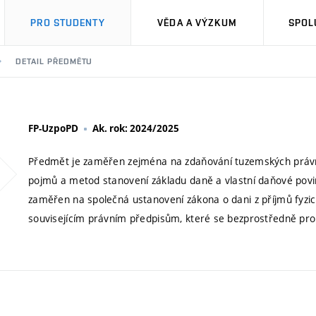
PRO STUDENTY
VĚDA A VÝZKUM
SPOL
DETAIL PŘEDMĚTU
FP-UzpoPD
Ak. rok: 2024/2025
Předmět je zaměřen zejména na zdaňování tuzemských právn
pojmů a metod stanovení základu daně a vlastní daňové povi
zaměřen na společná ustanovení zákona o dani z příjmů fyzic
souvisejícím právním předpisům, které se bezprostředně prom