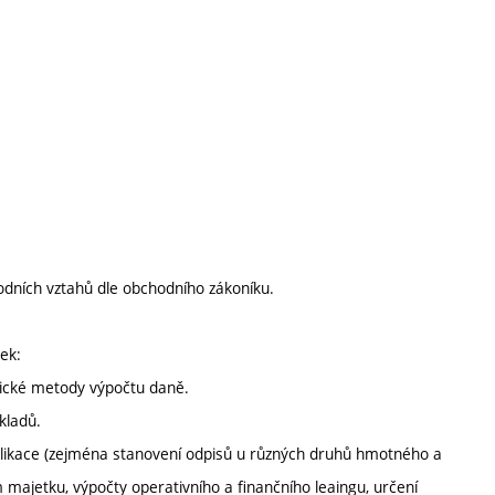
hodních vztahů dle obchodního zákoníku.
ek:
ktické metody výpočtu daně.
kladů.
aplikace (zejména stanovení odpisů u různých druhů hmotného a
majetku, výpočty operativního a finančního leaingu, určení