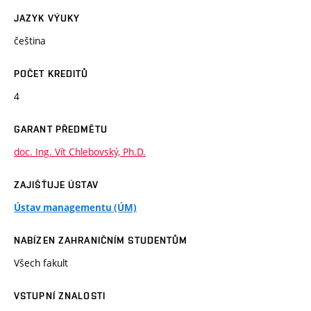
JAZYK VÝUKY
čeština
POČET KREDITŮ
4
GARANT PŘEDMĚTU
doc. Ing. Vít Chlebovský, Ph.D.
ZAJIŠŤUJE ÚSTAV
Ústav managementu (ÚM)
NABÍZEN ZAHRANIČNÍM STUDENTŮM
Všech fakult
VSTUPNÍ ZNALOSTI