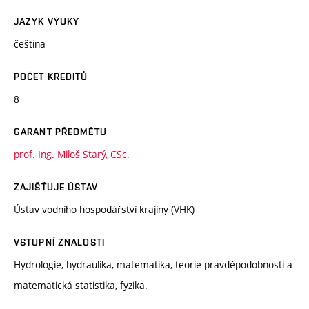
JAZYK VÝUKY
čeština
POČET KREDITŮ
8
GARANT PŘEDMĚTU
prof. Ing. Miloš Starý, CSc.
ZAJIŠŤUJE ÚSTAV
Ústav vodního hospodářství krajiny (VHK)
VSTUPNÍ ZNALOSTI
Hydrologie, hydraulika, matematika, teorie pravděpodobnosti a
matematická statistika, fyzika.