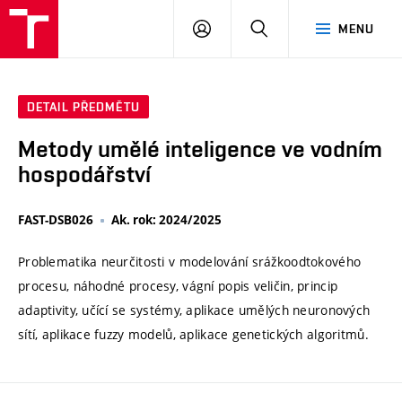
VUT
PŘIHLÁSIT
HLEDAT
MENU
SE
DETAIL PŘEDMĚTU
Metody umělé inteligence ve vodním
hospodářství
FAST-DSB026
Ak. rok: 2024/2025
Problematika neurčitosti v modelování srážkoodtokového
procesu, náhodné procesy, vágní popis veličin, princip
adaptivity, učící se systémy, aplikace umělých neuronových
sítí, aplikace fuzzy modelů, aplikace genetických algoritmů.