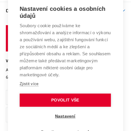
Závěrečné práce
Studium bez bariér
Zpracování osobních údajů uchazečů o studium
Firemní spolupráce
Mezinárodní vědecká rada
Nastavení cookies a osobních
O UNIVERZITĚ
Doktorské studium
Podpora podnikání
E-přihláška
údajů
Zahraniční spolupráce
Systém zajišťování kvality výzkumu
Profil univerzity
Spolupráce se školami
Soubory cookie používáme ke
Vysoké
Výzkumné infrastruktury
shromažďování a analýze informací o výkonu
Udržitelná univerzita
učení
Služby univerzity
Transfer znalostí
a používání webu, zajištění fungování funkcí
technické
Podnikavá univerzita / ContriBUTe
Mezinárodní dohody
ze sociálních médií a ke zlepšení a
Open Science
v
Bezpečná univerzita
přizpůsobení obsahu a reklam. Se souhlasem
Univerzitní sítě
Brně
Projekty
můžeme také předávat marketingovým
VYSOKÉ UČENÍ TECHNICKÉ V BRNĚ
Vyznamenání
platformám některé osobní údaje pro
Projekty ze strukturálních fondů
Antonínská 548/1
www.vut.cz
marketingové účely.
Organizační struktura
602 00 Brno
vut@vutbr.cz
Specifický výzkum
Zjistit více
Úřední deska
Ochrana osobních údajů
POVOLIT VŠE
(externí
Pracovní příležitosti
Nastavení
odkaz)
Podpora a rozvoj zaměstnanců a studujících