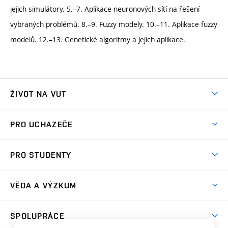
jejich simulátory. 5.–7. Aplikace neuronových sítí na řešení
vybraných problémů. 8.–9. Fuzzy modely. 10.–11. Aplikace fuzzy
modelů. 12.–13. Genetické algoritmy a jejich aplikace.
ŽIVOT NA VUT
Atmosféra VUT
PRO UCHAZEČE
Prostory školy
Proč na VUT
Koleje
PRO STUDENTY
Studijní programy
Stravování
Předměty
Studijní předpisy
Studium a stáže v zahraničí
Stipendia
Dny otevřených dveří
VĚDA A VÝZKUM
Sport na VUT
(externí
Studijní programy
Poplatky za studium
Uznání zahraničního vzdělání
Knihovny
Aktivity pro juniory
Studentský život
odkaz)
Věda a výzkum na VUT
Harmonogram akademického roku
Zpracování osobních údajů studentů
Sociální bezpečí
SPOLUPRÁCE
Celoživotní vzdělávání
Brno
Podpora excelence