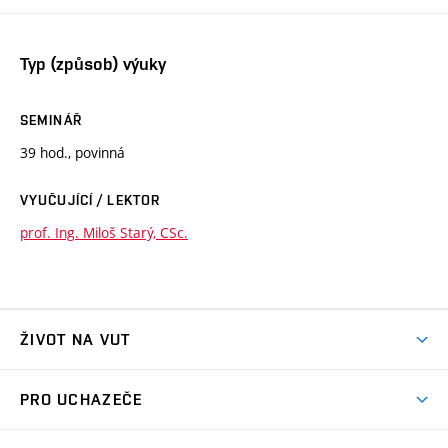
Typ (způsob) výuky
SEMINÁŘ
39 hod., povinná
VYUČUJÍCÍ / LEKTOR
prof. Ing. Miloš Starý, CSc.
ŽIVOT NA VUT
Atmosféra VUT
PRO UCHAZEČE
Prostory školy
Proč na VUT