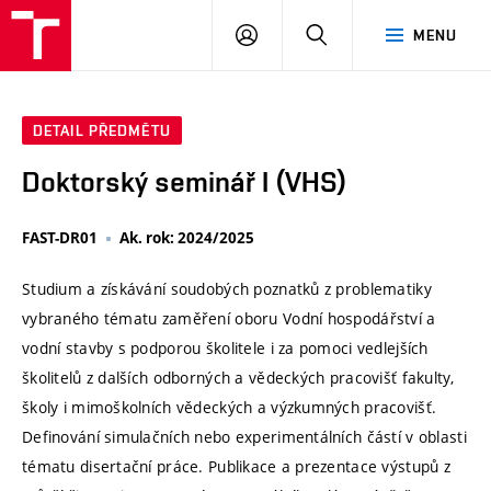
VUT
PŘIHLÁSIT
HLEDAT
MENU
SE
DETAIL PŘEDMĚTU
Doktorský seminář I (VHS)
FAST-DR01
Ak. rok: 2024/2025
Studium a získávání soudobých poznatků z problematiky
vybraného tématu zaměření oboru Vodní hospodářství a
vodní stavby s podporou školitele i za pomoci vedlejších
školitelů z dalších odborných a vědeckých pracovišť fakulty,
školy i mimoškolních vědeckých a výzkumných pracovišť.
Definování simulačních nebo experimentálních částí v oblasti
tématu disertační práce. Publikace a prezentace výstupů z