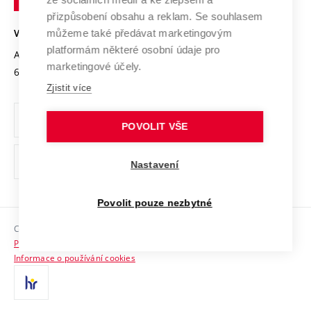
Open Science
v
Bezpečná univerzita
přizpůsobení obsahu a reklam. Se souhlasem
Univerzitní sítě
Brně
Projekty
můžeme také předávat marketingovým
VYSOKÉ UČENÍ TECHNICKÉ V BRNĚ
Vyznamenání
platformám některé osobní údaje pro
Projekty ze strukturálních fondů
Antonínská 548/1
www.vut.cz
marketingové účely.
Organizační struktura
602 00 Brno
vut@vutbr.cz
Specifický výzkum
Zjistit více
Úřední deska
Ochrana osobních údajů
POVOLIT VŠE
(externí
Pracovní příležitosti
Nastavení
odkaz)
Podpora a rozvoj zaměstnanců a studujících
Povolit pouze nezbytné
Rovné příležitosti
Copyright © 2026 VUT
Sociální bezpečí
Prohlášení o přístupnosti
HR Award
Informace o používání cookies
Kontakty