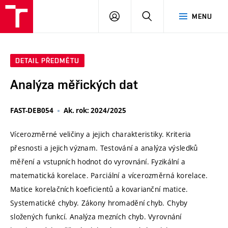
VUT
PŘIHLÁSIT
HLEDAT
MENU
SE
DETAIL PŘEDMĚTU
Analýza měřických dat
FAST-DEB054
Ak. rok: 2024/2025
Vícerozměrné veličiny a jejich charakteristiky. Kriteria
přesnosti a jejich význam. Testování a analýza výsledků
měření a vstupních hodnot do vyrovnání. Fyzikální a
matematická korelace. Parciální a vícerozměrná korelace.
Matice korelačních koeficientů a kovarianční matice.
Systematické chyby. Zákony hromadění chyb. Chyby
složených funkcí. Analýza mezních chyb. Vyrovnání