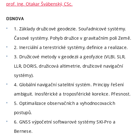
prof. Ing. Otakar Švábenský, CSc.
OSNOVA
1. Základy družicové geodezie. Souřadnicové systémy.
Časové systémy. Pohyb družice v gravitačním poli Země.
2. Inerciální a terestrické systémy, definice a realizace.
3. Družicové metody v geodezii a geofyzice (VLBI, SLR,
LLR, DORIS, družicová altimetrie, družicové navigační
systémy).
4. Globální navigační satelitní systém. Principy řešení
ambiguit. Inosférické a troposférické korekce. Přesnost.
5. Optimalizace observačních a vyhodnocovacích
postupů.
6. GNSS výpočetní softwarové systémy SKI-Pro a
Bernese.