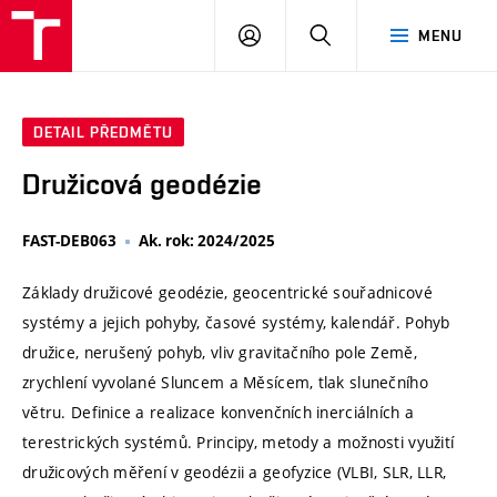
VUT
PŘIHLÁSIT
HLEDAT
MENU
SE
DETAIL PŘEDMĚTU
Družicová geodézie
FAST-DEB063
Ak. rok: 2024/2025
Základy družicové geodézie, geocentrické souřadnicové
systémy a jejich pohyby, časové systémy, kalendář. Pohyb
družice, nerušený pohyb, vliv gravitačního pole Země,
zrychlení vyvolané Sluncem a Měsícem, tlak slunečního
větru. Definice a realizace konvenčních inerciálních a
terestrických systémů. Principy, metody a možnosti využití
družicových měření v geodézii a geofyzice (VLBI, SLR, LLR,