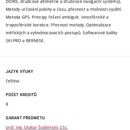
DORIS, družicová altimetrie a družicové navigační systémy).
Metody určování polohy a času, přesnost a možnosti využití.
Metoda GPS. Principy řešení ambiguit. Ionosférické a
troposférické korekce. Přesnost metody. Optimalizace
měřických a vyhodnocovacích postupů. Softwarové balíky
SKI-PRO a BERNESE.
JAZYK VÝUKY
čeština
POČET KREDITŮ
8
GARANT PŘEDMĚTU
prof. Ing. Otakar Švábenský, CSc.