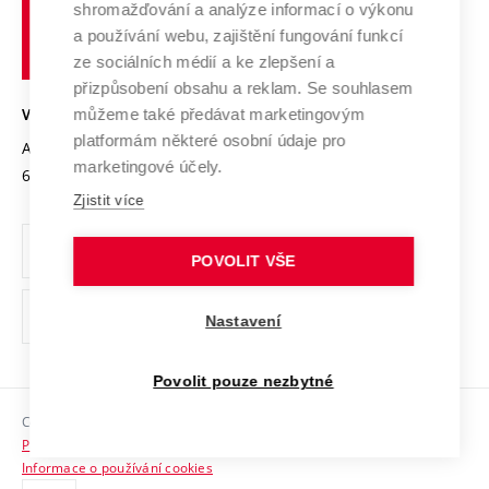
shromažďování a analýze informací o výkonu
Udržitelná univerzita
učení
Služby univerzity
Transfer znalostí
a používání webu, zajištění fungování funkcí
technické
Podnikavá univerzita / ContriBUTe
Mezinárodní dohody
ze sociálních médií a ke zlepšení a
Open Science
v
Bezpečná univerzita
přizpůsobení obsahu a reklam. Se souhlasem
Univerzitní sítě
Brně
Projekty
můžeme také předávat marketingovým
VYSOKÉ UČENÍ TECHNICKÉ V BRNĚ
Vyznamenání
platformám některé osobní údaje pro
Projekty ze strukturálních fondů
Antonínská 548/1
www.vut.cz
marketingové účely.
Organizační struktura
602 00 Brno
vut@vutbr.cz
Specifický výzkum
Zjistit více
Úřední deska
Ochrana osobních údajů
POVOLIT VŠE
(externí
Pracovní příležitosti
Nastavení
odkaz)
Podpora a rozvoj zaměstnanců a studujících
Povolit pouze nezbytné
Rovné příležitosti
Copyright © 2026 VUT
Sociální bezpečí
Prohlášení o přístupnosti
HR Award
Informace o používání cookies