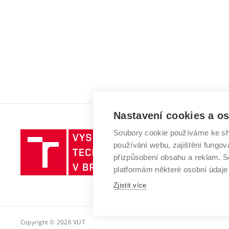
Nastavení cookies a o
Soubory cookie používáme ke sh
Vysoké
používání webu, zajištění fungová
učení
přizpůsobení obsahu a reklam.
technické
platformám některé osobní údaje
v
Brně
Zjistit více
Copyright © 2026 VUT