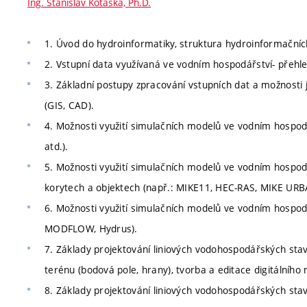
Ing. Stanislav Kotaška, Ph.D.
1. Úvod do hydroinformatiky, struktura hydroinformační
2. Vstupní data využívaná ve vodním hospodářství- přehl
3. Základní postupy zpracování vstupních dat a možnosti 
(GIS, CAD).
4. Možnosti využití simulačních modelů ve vodním hospo
atd.).
5. Možnosti využití simulačních modelů ve vodním hospod
korytech a objektech (např.: MIKE11, HEC-RAS, MIKE UR
6. Možnosti využití simulačních modelů ve vodním hospo
MODFLOW, Hydrus).
7. Základy projektování liniových vodohospodářských sta
terénu (bodová pole, hrany), tvorba a editace digitálního
8. Základy projektování liniových vodohospodářských stav