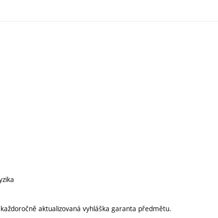
yzika
í každoročně aktualizovaná vyhláška garanta předmětu.