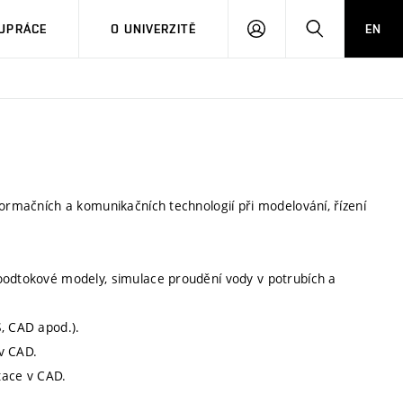
PŘIHLÁSIT
HLEDAT
UPRÁCE
O UNIVERZITĚ
EN
SE
formačních a komunikačních technologií při modelování, řízení
koodtokové modely, simulace proudění vody v potrubích a
S, CAD apod.).
v CAD.
tace v CAD.