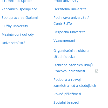
Firemní spolupráce
Profil univerzity
Zahraniční spolupráce
Udržitelná univerzita
Spolupráce se školami
Podnikavá univerzita /
ContriBUTe
Služby univerzity
Bezpečná univerzita
Mezinárodní dohody
Vyznamenání
Univerzitní sítě
Organizační struktura
Úřední deska
Ochrana osobních údajů
(externí
Pracovní příležitosti
odkaz)
Podpora a rozvoj
zaměstnanců a studujících
Rovné příležitosti
Sociální bezpečí