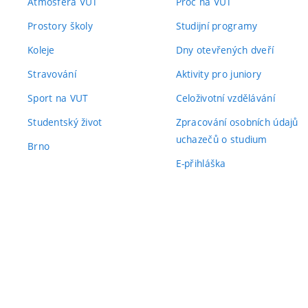
Atmosféra VUT
Proč na VUT
Prostory školy
Studijní programy
Koleje
Dny otevřených dveří
Stravování
Aktivity pro juniory
Sport na VUT
Celoživotní vzdělávání
Studentský život
Zpracování osobních údajů
uchazečů o studium
Brno
E-přihláška