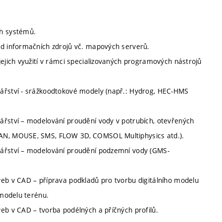
ch systémů.
ed informačních zdrojů vč. mapových serverů.
jejich využití v rámci specializovaných programových nástrojů
dářství - srážkoodtokové modely (např.: Hydrog, HEC-HMS
ářství – modelování proudění vody v potrubích, otevřených
BAN, MOUSE, SMS, FLOW 3D, COMSOL Multiphysics atd.).
dářství – modelování proudění podzemní vody (GMS-
veb v CAD – příprava podkladů pro tvorbu digitálního modelu
 modelu terénu.
eb v CAD – tvorba podélných a příčných profilů.