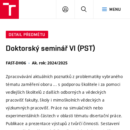
VUT
PŘIHLÁSIT
HLEDAT
MENU
SE
DETAIL PŘEDMĚTU
Doktorský seminář VI (PST)
FAST-DH06
Ak. rok: 2024/2025
Zpracovávání aktuálních poznatků z problematiky vybraného
tématu zaměření oboru ... s podporou školitele i za pomoci
vedlejších školitelů z dalších odborných a vědeckých
pracovišť fakulty, školy i mimoškolních vědeckých a
výzkumných pracovišť. Práce na simulačních nebo
experimentálních částech v oblasti tématu disertační práce.
Publikace a prezentace výstupů z tvůrčí činnosti. Sestavení