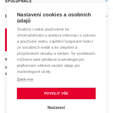
SPOLUPRÁCE
Celoživotní vzdělávání
Brno
Podpora excelence
Závěrečné práce
Studium bez bariér
Zpracování osobních údajů uchazečů o studium
Firemní spolupráce
Mezinárodní vědecká rada
Nastavení cookies a osobních
O UNIVERZITĚ
Doktorské studium
Podpora podnikání
E-přihláška
údajů
Zahraniční spolupráce
Systém zajišťování kvality výzkumu
Profil univerzity
Spolupráce se školami
Soubory cookie používáme ke
Vysoké
Výzkumné infrastruktury
shromažďování a analýze informací o výkonu
Udržitelná univerzita
učení
Služby univerzity
Transfer znalostí
a používání webu, zajištění fungování funkcí
technické
Podnikavá univerzita / ContriBUTe
Mezinárodní dohody
ze sociálních médií a ke zlepšení a
Open Science
v
Bezpečná univerzita
přizpůsobení obsahu a reklam. Se souhlasem
Univerzitní sítě
Brně
Projekty
můžeme také předávat marketingovým
VYSOKÉ UČENÍ TECHNICKÉ V BRNĚ
Vyznamenání
platformám některé osobní údaje pro
Projekty ze strukturálních fondů
Antonínská 548/1
www.vut.cz
marketingové účely.
Organizační struktura
602 00 Brno
vut@vutbr.cz
Specifický výzkum
Zjistit více
Úřední deska
Ochrana osobních údajů
POVOLIT VŠE
(externí
Pracovní příležitosti
Nastavení
odkaz)