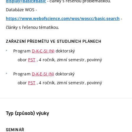
- články s řešenou problematikou.
display=basic#basic
Databáze WOS -
-
https://www.webofscience.com/wos/woscc/basic-search
články s řešenou tématikou.
ZAŘAZENÍ PŘEDMĚTU VE STUDIJNÍCH PLÁNECH
Program
D-K-C-SI (N)
doktorský
obor
PST
, 4 ročník, zimní semestr, povinný
Program
D-K-E-SI (N)
doktorský
obor
PST
, 4 ročník, zimní semestr, povinný
Typ (způsob) výuky
SEMINÁŘ