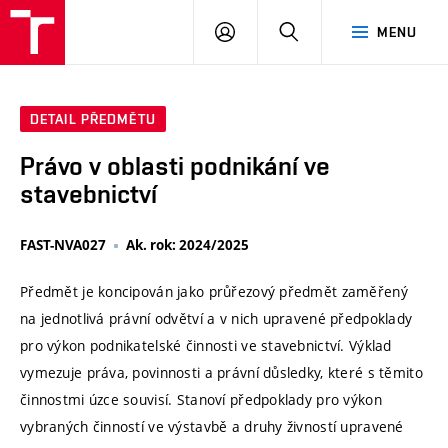
VUT
PŘIHLÁSIT
HLEDAT
MENU
SE
DETAIL PŘEDMĚTU
Právo v oblasti podnikání ve
stavebnictví
FAST-NVA027
Ak. rok: 2024/2025
Předmět je koncipován jako průřezový předmět zaměřený
na jednotlivá právní odvětví a v nich upravené předpoklady
pro výkon podnikatelské činnosti ve stavebnictví. Výklad
vymezuje práva, povinnosti a právní důsledky, které s těmito
činnostmi úzce souvisí. Stanoví předpoklady pro výkon
vybraných činností ve výstavbě a druhy živností upravené