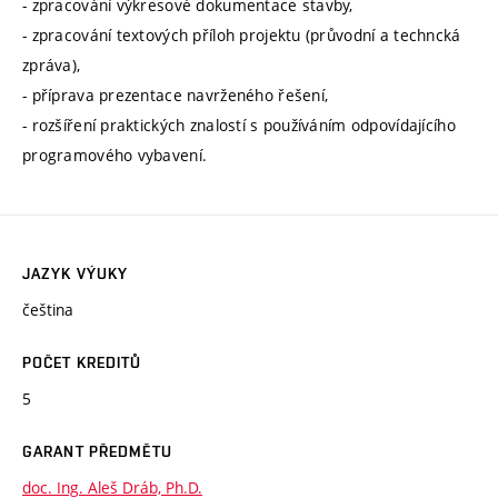
- zpracování výkresové dokumentace stavby,
- zpracování textových příloh projektu (průvodní a techncká
zpráva),
- příprava prezentace navrženého řešení,
- rozšíření praktických znalostí s používáním odpovídajícího
programového vybavení.
JAZYK VÝUKY
čeština
POČET KREDITŮ
5
GARANT PŘEDMĚTU
doc. Ing. Aleš Dráb, Ph.D.