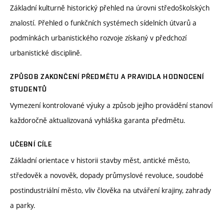
Základní kulturně historický přehled na úrovni středoškolských
znalostí. Přehled o funkčních systémech sídelních útvarů a
podmínkách urbanistického rozvoje získaný v předchozí
urbanistické disciplině.
ZPŮSOB ZAKONČENÍ PŘEDMĚTU A PRAVIDLA HODNOCENÍ
STUDENTŮ
Vymezení kontrolované výuky a způsob jejího provádění stanoví
každoročně aktualizovaná vyhláška garanta předmětu.
UČEBNÍ CÍLE
Základní orientace v historii stavby měst, antické město,
středověk a novověk, dopady průmyslové revoluce, soudobé
postindustriální město, vliv člověka na utváření krajiny, zahrady
a parky.