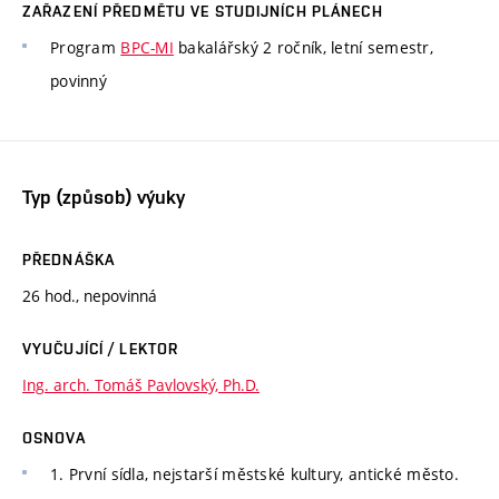
ZAŘAZENÍ PŘEDMĚTU VE STUDIJNÍCH PLÁNECH
Program
BPC-MI
bakalářský 2 ročník, letní semestr,
povinný
Typ (způsob) výuky
PŘEDNÁŠKA
26 hod., nepovinná
VYUČUJÍCÍ / LEKTOR
Ing. arch. Tomáš Pavlovský, Ph.D.
OSNOVA
1. První sídla, nejstarší městské kultury, antické město.