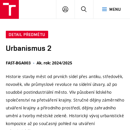
VUT
PŘIHLÁSIT
HLEDAT
MENU
SE
DETAIL PŘEDMĚTU
Urbanismus 2
FAST-BGA003
Ak. rok: 2024/2025
Historie stavby měst od prvních sídel přes antiku, středověk,
novověk, vliv průmyslové revoluce na sídelní útvary, až po
soudobé postindustriální město. Vliv působení lidského
společenství na přetváření krajiny. Stručné dějiny záměrného
utváření krajiny a přírodního prostředí, dějiny zahradního
umění a tvorby městské zeleně. Historický vývoj urbanistické
kompozice až po současný pohled na utváření