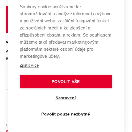
Profil univerzity
Spolupráce se školami
Soubory cookie používáme ke
Vysoké
Výzkumné infrastruktury
shromažďování a analýze informací o výkonu
Udržitelná univerzita
učení
Služby univerzity
Transfer znalostí
a používání webu, zajištění fungování funkcí
technické
Podnikavá univerzita / ContriBUTe
Mezinárodní dohody
ze sociálních médií a ke zlepšení a
Open Science
v
Bezpečná univerzita
přizpůsobení obsahu a reklam. Se souhlasem
Univerzitní sítě
Brně
Projekty
můžeme také předávat marketingovým
VYSOKÉ UČENÍ TECHNICKÉ V BRNĚ
Vyznamenání
platformám některé osobní údaje pro
Projekty ze strukturálních fondů
Antonínská 548/1
www.vut.cz
marketingové účely.
Organizační struktura
602 00 Brno
vut@vutbr.cz
Specifický výzkum
Zjistit více
Úřední deska
Ochrana osobních údajů
POVOLIT VŠE
(externí
Pracovní příležitosti
Nastavení
odkaz)
Podpora a rozvoj zaměstnanců a studujících
Povolit pouze nezbytné
Rovné příležitosti
Copyright © 2026 VUT
Sociální bezpečí
Prohlášení o přístupnosti