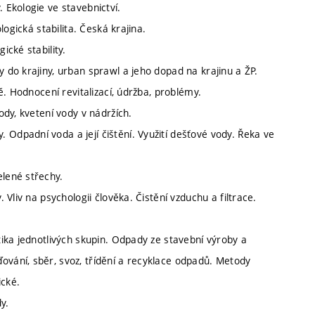
 Ekologie ve stavebnictví.
ologická stabilita. Česká krajina.
ické stability.
y do krajiny, urban sprawl a jeho dopad na krajinu a ŽP.
ně. Hodnocení revitalizací, údržba, problémy.
ody, kvetení vody v nádržích.
 Odpadní voda a její čištění. Využití dešťové vody. Řeka ve
elené střechy.
. Vliv na psychologii člověka. Čistění vzduchu a filtrace.
stika jednotlivých skupin. Odpady ze stavební výroby a
ování, sběr, svoz, třídění a recyklace odpadů. Metody
ické.
y.