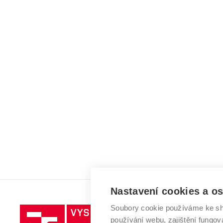
Nastavení cookies a o
Soubory cookie používáme ke sh
Vysoké
používání webu, zajištění fungová
učení