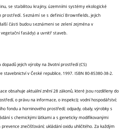
nu, se stabilitou krajiny, územními systémy ekologické
m prostředí. Seznámí se s definicí Brownfields, jejich
alší části budou seznámeni se zelení zejména v
vegetační fasády) a uvnitř staveb.
dopadů jejich výroby na životní prostředí (CS)
ve stavebnictví v České republice, 1997. ISBN 80-85380-38-2.
kace obsahuje aktuální znění 28 zákonů, které jsou rozděleny do
ostředí, o právu na informace, o inspekci); vodní hospodářství;
ho fondu a horninového prostředí; odpady, obaly, výrobky s
kládání s chemickými látkami a s geneticky modifikovanými
 prevence znečišťování; ukládání oxidu uhličitého. Za každým