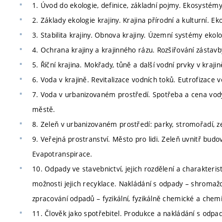
1. Úvod do ekologie, definice, základní pojmy. Ekosystémy.
2. Základy ekologie krajiny. Krajina přírodní a kulturní. Ek
3. Stabilita krajiny. Obnova krajiny. Územní systémy ekolog
4. Ochrana krajiny a krajinného rázu. Rozšiřování zástavb
5. Říční krajina. Mokřady, tůně a další vodní prvky v kraji
6. Voda v krajině. Revitalizace vodních toků. Eutrofizace v
7. Voda v urbanizovaném prostředí. Spotřeba a cena vody.
městě.
8. Zeleň v urbanizovaném prostředí: parky, stromořadí, z
9. Veřejná prostranství. Město pro lidi. Zeleň uvnitř budov
Evapotranspirace.
10. Odpady ve stavebnictví, jejich rozdělení a charakteri
možnosti jejich recyklace. Nakládání s odpady – shromažď
zpracování odpadů – fyzikální, fyzikálně chemické a chem
11. Člověk jako spotřebitel. Produkce a nakládání s odpad