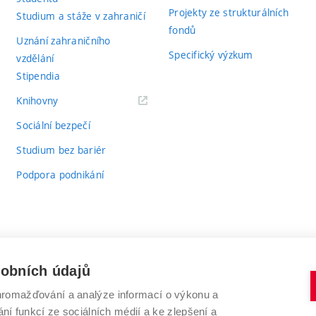
Projekty ze strukturálních
Studium a stáže v zahraničí
fondů
Uznání zahraničního
Specifický výzkum
vzdělání
Stipendia
(externí
Knihovny
odkaz)
Sociální bezpečí
Studium bez bariér
Podpora podnikání
sobních údajů
romažďování a analýze informací o výkonu a
VYSOKÉ UČENÍ TECHNICKÉ V BRNĚ
ní funkcí ze sociálních médií a ke zlepšení a