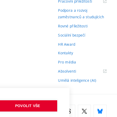
(externí
Pracovní příležitosti
odkaz)
Podpora a rozvoj
zaměstnanců a studujících
Rovné příležitosti
Sociální bezpečí
HR Award
Kontakty
Pro média
(externí
Absolventi
odkaz)
Umělá inteligence (AI)
POVOLIT VŠE