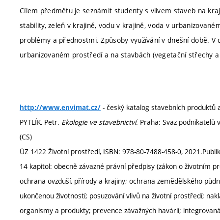
Cílem předmětu je seznámit studenty s vlivem staveb na kraji
stability, zeleň v krajině, vodu v krajině, voda v urbanizované
problémy a přednostmi. Způsoby využívání v dnešní době. V d
urbanizovaném prostředí a na stavbách (vegetační střechy a 
- český katalog stavebních produktů a 
http://www.envimat.cz/
PYTLÍK, Petr.
Ekologie ve stavebnictví
. Praha: Svaz podnikatelů 
(CS)
ÚZ 1422 Životní prostředí, ISBN: 978-80-7488-458-0, 2021.Publi
14 kapitol: obecně závazné právní předpisy (zákon o životním pr
ochrana ovzduší, přírody a krajiny; ochrana zemědělského půdní
ukončenou životností; posuzování vlivů na životní prostředí; na
organismy a produkty; prevence závažných havárií; integrovaná