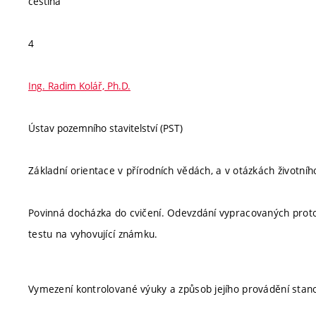
čeština
4
Ing. Radim Kolář, Ph.D.
Ústav pozemního stavitelství (PST)
Základní orientace v přírodních vědách, a v otázkách životníh
Povinná docházka do cvičení. Odevzdání vypracovaných proto
testu na vyhovující známku.
Vymezení kontrolované výuky a způsob jejího provádění stan