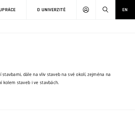
PŘIHLÁSIT
HLEDAT
UPRÁCE
O UNIVERZITĚ
EN
SE
 stavbami, dále na vliv staveb na své okolí, zejména na
ní kolem staveb i ve stavbách.