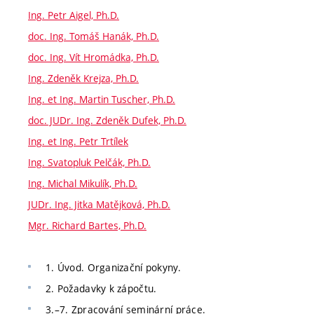
Ing. Petr Aigel, Ph.D.
doc. Ing. Tomáš Hanák, Ph.D.
doc. Ing. Vít Hromádka, Ph.D.
Ing. Zdeněk Krejza, Ph.D.
Ing. et Ing. Martin Tuscher, Ph.D.
doc. JUDr. Ing. Zdeněk Dufek, Ph.D.
Ing. et Ing. Petr Trtílek
Ing. Svatopluk Pelčák, Ph.D.
Ing. Michal Mikulík, Ph.D.
JUDr. Ing. Jitka Matějková, Ph.D.
Mgr. Richard Bartes, Ph.D.
1. Úvod. Organizační pokyny.
2. Požadavky k zápočtu.
3.–7. Zpracování seminární práce.