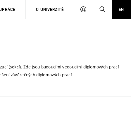
PŘIHLÁSIT
HLEDAT
UPRÁCE
O UNIVERZITĚ
EN
SE
alizací (sekcí). Zde jsou budoucími vedoucími diplomových prací
ešení závěrečných diplomových prací.