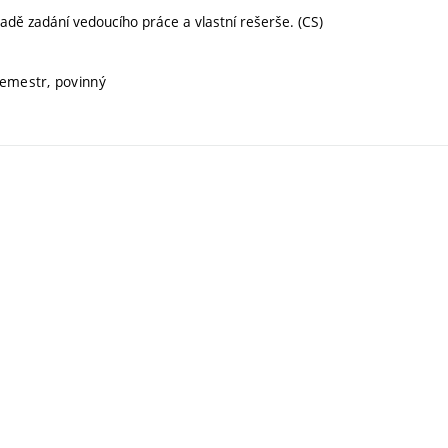
adě zadání vedoucího práce a vlastní rešerše. (CS)
semestr, povinný