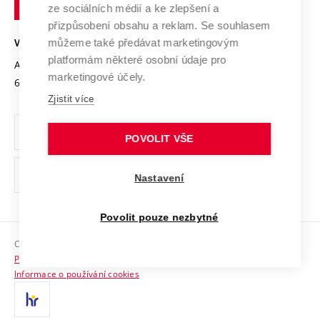
Podnikavá univerzita / ContriBUTe
Mezinárodní dohody
ze sociálních médií a ke zlepšení a
Open Science
v
Bezpečná univerzita
přizpůsobení obsahu a reklam. Se souhlasem
Univerzitní sítě
Brně
Projekty
můžeme také předávat marketingovým
VYSOKÉ UČENÍ TECHNICKÉ V BRNĚ
Vyznamenání
platformám některé osobní údaje pro
Projekty ze strukturálních fondů
Antonínská 548/1
www.vut.cz
marketingové účely.
Organizační struktura
602 00 Brno
vut@vutbr.cz
Specifický výzkum
Zjistit více
Úřední deska
Ochrana osobních údajů
POVOLIT VŠE
(externí
Pracovní příležitosti
Nastavení
odkaz)
Podpora a rozvoj zaměstnanců a studujících
Povolit pouze nezbytné
Rovné příležitosti
Copyright © 2026 VUT
Sociální bezpečí
Prohlášení o přístupnosti
HR Award
Informace o používání cookies
Kontakty