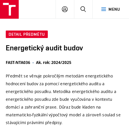
VUT
PŘIHLÁSIT
HLEDAT
MENU
SE
DETAIL PŘEDMĚTU
Energetický audit budov
FAST-NTA036
Ak. rok: 2024/2025
Předmět se věnuje pokročilým metodám energetického
hodnocení budov za pomocí energetického auditu a
energetického posudku. Metodika energetického auditu a
energetického posudku zde bude vyučována v kontextu
domácí a zahraniční praxe. Důraz bude kladen na
matematicko-fyzikální výpočtový model a zároveň soulad se
stávajícími právními předpisy.