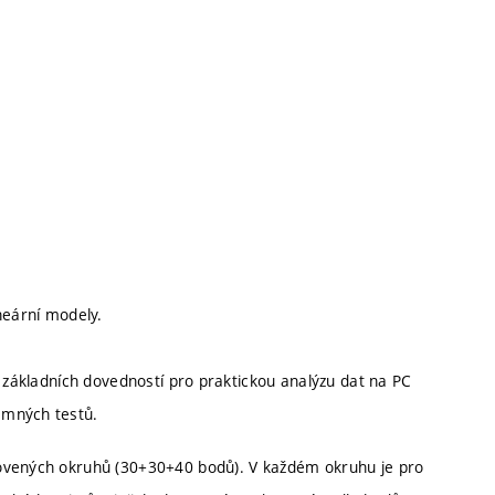
neární modely.
í základních dovedností pro praktickou analýzu dat na PC
emných testů.
novených okruhů (30+30+40 bodů). V každém okruhu je pro