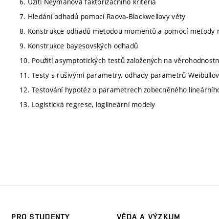
6. Užití Neymanova faktorizačního kritéria
7. Hledání odhadů pomocí Raova-Blackwellovy věty
8. Konstrukce odhadů metodou momentů a pomocí metody m
9. Konstrukce bayesovských odhadů
10. Použití asymptotických testů založených na věrohodnostn
11. Testy s rušivými parametry, odhady parametrů Weibullov
12. Testování hypotéz o parametrech zobecněného lineární
13. Logistická regrese, loglineární modely
PRO STUDENTY
VĚDA A VÝZKUM