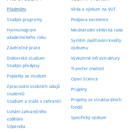
Předměty
Věda a výzkum na VUT
Studijní programy
Podpora excelence
Harmonogram
Mezinárodní vědecká rada
akademického roku
Systém zajišťování kvality
Závěrečné práce
výzkumu
Doktorské studium
Výzkumné infrastruktury
Studijní předpisy
Transfer znalostí
Poplatky za studium
Open Science
Zpracování osobních údajů
Projekty
studentů
Projekty ze strukturálních
Studium a stáže v zahraničí
fondů
Uznání zahraničního
Specifický výzkum
vzdělání
Stipendia