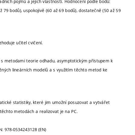
dních pojmů a jejich vlastností. Hodnocení podle bodů:
ž 79 bodů), uspokojivě (60 až 69 bodů), dostatečně (50 až 59
oduje učitel cvičení.
a s metodami teorie odhadu, asymptotickým přístupem k
ných lineárních modelů a s využitím těchto metod ke
tické statistiky, které jim umožní posuzovat a vytvářet
těchto metodách a realizovat je na PC.
ISBN: 978-0534243128 (EN)