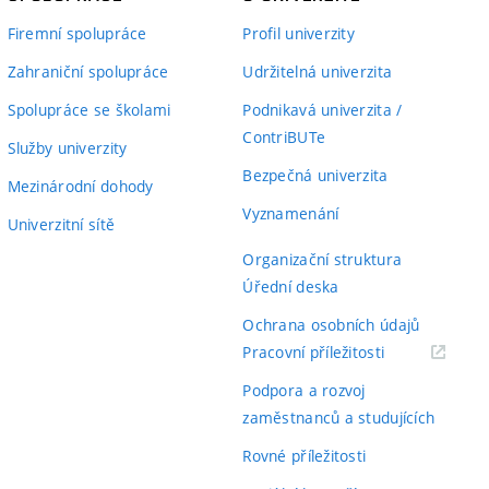
Firemní spolupráce
Profil univerzity
Zahraniční spolupráce
Udržitelná univerzita
Spolupráce se školami
Podnikavá univerzita /
ContriBUTe
Služby univerzity
Bezpečná univerzita
Mezinárodní dohody
Vyznamenání
Univerzitní sítě
Organizační struktura
Úřední deska
Ochrana osobních údajů
(externí
Pracovní příležitosti
odkaz)
Podpora a rozvoj
zaměstnanců a studujících
Rovné příležitosti