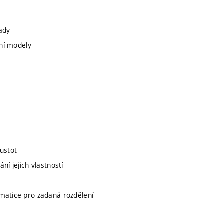
ady
rní modely
hustot
ní jejich vlastností
 matice pro zadaná rozdělení