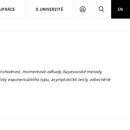
PŘIHLÁSIT
HLEDAT
UPRÁCE
O UNIVERZITĚ
EN
SE
věrohodnost, momentové odhady, bayesovské metody,
toty exponenciálního typu, asymptotické testy, zobecněné