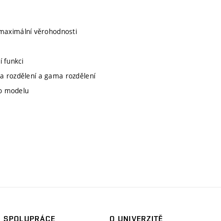
aximální věrohodnosti
í funkci
a rozdělení a gama rozdělení
ho modelu
SPOLUPRÁCE
O UNIVERZITĚ