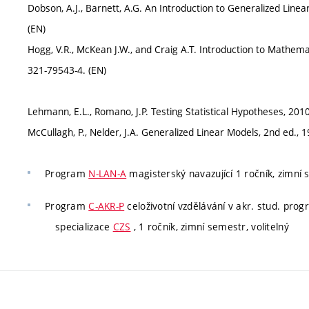
Dobson, A.J., Barnett, A.G. An Introduction to Generalized Lin
(EN)
Hogg, V.R., McKean J.W., and Craig A.T. Introduction to Mathemat
321-79543-4. (EN)
Lehmann, E.L., Romano, J.P. Testing Statistical Hypotheses, 20
McCullagh, P., Nelder, J.A. Generalized Linear Models, 2nd ed.
Program
N-LAN-A
magisterský navazující 1 ročník, zimní se
Program
C-AKR-P
celoživotní vzdělávání v akr. stud. pro
specializace
CZS
, 1 ročník, zimní semestr, volitelný