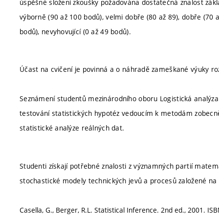
úspěšné složení zkoušky požadována dostatečná znalost zákla
výborně (90 až 100 bodů), velmi dobře (80 až 89), dobře (70 a
bodů), nevyhovující (0 až 49 bodů).
Účast na cvičení je povinná a o náhradě zameškané výuky rozh
Seznámení studentů mezinárodního oboru Logistická analýz
testování statistických hypotéz vedoucím k metodám zobecně
statistické analýze reálných dat.
Studenti získají potřebné znalosti z významných partií matema
stochastické modely technických jevů a procesů založené na 
Casella, G., Berger, R.L. Statistical Inference. 2nd ed., 2001. 