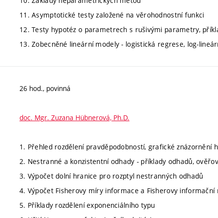
10. Základy neparametrických metod
11. Asymptotické testy založené na věrohodnostní funkci
12. Testy hypotéz o parametrech s rušivými parametry, příkl
13. Zobecněné lineární modely - logistická regrese, log-lineá
26 hod., povinná
doc. Mgr. Zuzana Hübnerová, Ph.D.
1. Přehled rozdělení pravděpodobností, grafické znázornění 
2. Nestranné a konzistentní odhady - příklady odhadů, ověřová
3. Výpočet dolní hranice pro rozptyl nestranných odhadů
4. Výpočet Fisherovy míry informace a Fisherovy informační
5. Příklady rozdělení exponenciálního typu