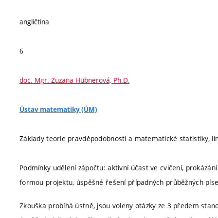
angličtina
6
doc. Mgr. Zuzana Hübnerová, Ph.D.
Ústav matematiky (ÚM)
Základy teorie pravděpodobnosti a matematické statistiky, li
Podmínky udělení zápočtu: aktivní účast ve cvičení, prokázán
formou projektu, úspěšné řešení případných průběžných pís
Zkouška probíhá ústně, jsou voleny otázky ze 3 předem sta