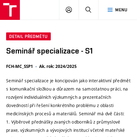
VUT
PŘIHLÁSIT
HLEDAT
MENU
SE
DETAIL PŘEDMĚTU
Seminář specializace - S1
FCH-MC_SSP1
Ak. rok: 2024/2025
Seminář specializace je koncipován jako interaktivní předmět
s komunikační složkou a důrazem na samostatnou práci, na
rozvíjení individuálních výzkumných a prezentačních
dovedností při řešení konkrétního problému z oblasti
medicínských procesů a materiálů. Seminář má dvě části:
1. Výběrové přednášky zvaných odborníků z průmyslové
praxe, výzkumných a vývojových institucí včetně mateřské