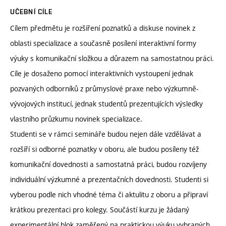
UČEBNÍ CÍLE
Cílem předmětu je rozšíření poznatků a diskuse novinek z
oblasti specializace a současně posílení interaktivní formy
výuky s komunikační složkou a důrazem na samostatnou práci.
Cíle je dosaženo pomocí interaktivních vystoupení jednak
pozvaných odborníků z průmyslové praxe nebo výzkumně-
vývojových institucí, jednak studentů prezentujících výsledky
vlastního průzkumu novinek specializace.
Studenti se v rámci semináře budou nejen dále vzdělávat a
rozšíří si odborné poznatky v oboru, ale budou posíleny též
komunikační dovednosti a samostatná práci, budou rozvíjeny
individuální výzkumné a prezentačních dovednosti. Studenti si
vyberou podle nich vhodné téma či aktulitu z oboru a připraví
krátkou prezentaci pro kolegy. Součástí kurzu je žádaný
experimentální blok zaměřený na praktickou výuku vybraných