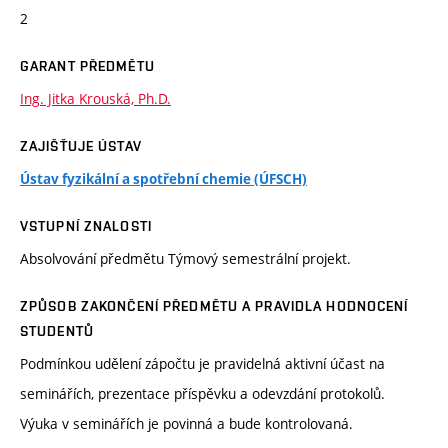
2
GARANT PŘEDMĚTU
Ing. Jitka Krouská, Ph.D.
ZAJIŠŤUJE ÚSTAV
Ústav fyzikální a spotřební chemie (ÚFSCH)
VSTUPNÍ ZNALOSTI
Absolvování předmětu Týmový semestrální projekt.
ZPŮSOB ZAKONČENÍ PŘEDMĚTU A PRAVIDLA HODNOCENÍ
STUDENTŮ
Podmínkou udělení zápočtu je pravidelná aktivní účast na
seminářích, prezentace příspěvku a odevzdání protokolů.
Výuka v seminářích je povinná a bude kontrolovaná.