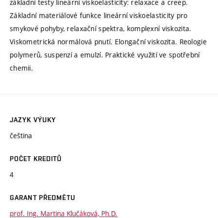
základní testy lineární viskoelasticity: relaxace a creep.
Základní materiálové funkce lineární viskoelasticity pro
smykové pohyby, relaxační spektra, komplexní viskozita.
Viskometrická normálová pnutí. Elongační viskozita. Reologie
polymerů, suspenzí a emulzí. Praktické využití ve spotřební
chemii.
JAZYK VÝUKY
čeština
POČET KREDITŮ
4
GARANT PŘEDMĚTU
prof. Ing. Martina Klučáková, Ph.D.