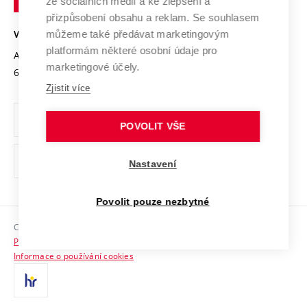
Mezinárodní dohody
ze sociálních médií a ke zlepšení a
Open Science
v
Bezpečná univerzita
přizpůsobení obsahu a reklam. Se souhlasem
Univerzitní sítě
Brně
Projekty
můžeme také předávat marketingovým
VYSOKÉ UČENÍ TECHNICKÉ V BRNĚ
Vyznamenání
platformám některé osobní údaje pro
Projekty ze strukturálních fondů
Antonínská 548/1
www.vut.cz
marketingové účely.
Organizační struktura
602 00 Brno
vut@vutbr.cz
Specifický výzkum
Zjistit více
Úřední deska
Ochrana osobních údajů
POVOLIT VŠE
(externí
Pracovní příležitosti
Nastavení
odkaz)
Podpora a rozvoj zaměstnanců a studujících
Povolit pouze nezbytné
Rovné příležitosti
Copyright © 2026 VUT
Sociální bezpečí
Prohlášení o přístupnosti
HR Award
Informace o používání cookies
Kontakty