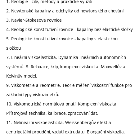
1. Reologie - cíle, metody a praktické využití
2. Newtonské kapaliny a odchylky od newtonského chování
3. Navier-Stokesova rovnice
4. Reologické konstitutivní rovnice - kapaliny bez elastické složky
5. Reologické konstitutivní rovnice - kapaliny s elastickou
složkou
7. Lineární viskoelasticita. Dynamika lineárních autonomních
systémů. 8. Relaxace, kríp, komplexní viskozita. Maxwellův a
Kelvinův model.
9. Viskometrie a reometrie. Teorie měření viskozitní funkce pro
základní typy viskozimetrů.
10. Viskometrická normálová pnutí. Komplexní viskozita.
Přístrojová technika, kalibrace, zpracování dat.
11. Nelineární viskoelasticita. Weissenbergův efekt a
centripetální proudění, vzdutí extrudátu. Elongační viskozita.