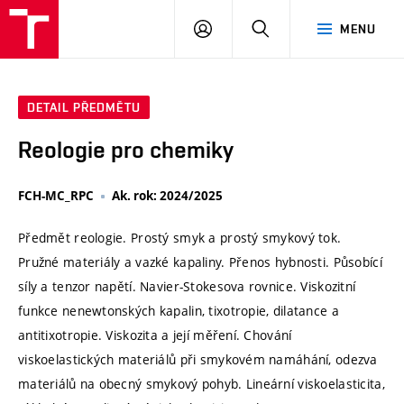
VUT
PŘIHLÁSIT
HLEDAT
MENU
SE
DETAIL PŘEDMĚTU
Reologie pro chemiky
FCH-MC_RPC
Ak. rok: 2024/2025
Předmět reologie. Prostý smyk a prostý smykový tok.
Pružné materiály a vazké kapaliny. Přenos hybnosti. Působící
síly a tenzor napětí. Navier-Stokesova rovnice. Viskozitní
funkce nenewtonských kapalin, tixotropie, dilatance a
antitixotropie. Viskozita a její měření. Chování
viskoelastických materiálů při smykovém namáhání, odezva
materiálů na obecný smykový pohyb. Lineární viskoelasticita,