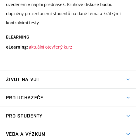
uvedeném v náplni přednášek. Kruhové diskuse budou
doplněny prezentacemi studentů na dané téma a krátkými
kontrolními testy.
ELEARNING
aktuální otevřený kurz
eLearning:
ŽIVOT NA VUT
Atmosféra VUT
PRO UCHAZEČE
Prostory školy
Proč na VUT
Koleje
PRO STUDENTY
Studijní programy
Stravování
Předměty
Studijní předpisy
Studium a stáže v zahraničí
Stipendia
Dny otevřených dveří
VĚDA A VÝZKUM
Sport na VUT