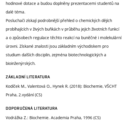
hodinové dotace a budou doplněny prezentacemi studentů na
dalé téma.
Posluchači získají podrobnější přehled o chemických dějích
probíhajících v živých buňkách v průběhu jejich životních funkcí
a o způsobech regulace těchto reakcí na buněčné i molekulární
úrovni. Získané znalosti jsou základním východiskem pro
studium dalších disciplin, zejména biotechnologických a
bioinženýrských.
ZÁKLADNÍ LITERATURA
Kodíček M., Valentová O., Hynek R. (2018): Biochemie, VŠCHT
Praha, 2.vydání (CS)
DOPORUČENÁ LITERATURA
Vodrážka Z.: Biochemie. Academia Praha, 1996 (CS)