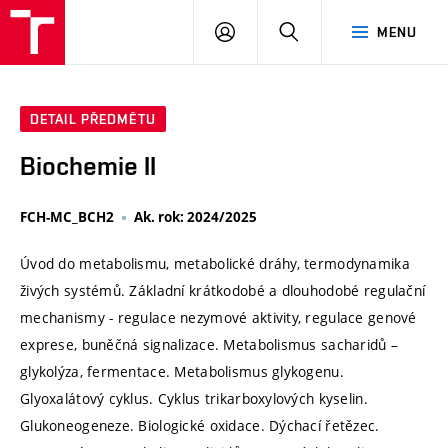
VUT
PŘIHLÁSIT
HLEDAT
MENU
SE
DETAIL PŘEDMĚTU
Biochemie II
FCH-MC_BCH2
Ak. rok: 2024/2025
Úvod do metabolismu, metabolické dráhy, termodynamika
živých systémů. Základní krátkodobé a dlouhodobé regulační
mechanismy - regulace nezymové aktivity, regulace genové
exprese, buněčná signalizace. Metabolismus sacharidů –
glykolýza, fermentace. Metabolismus glykogenu.
Glyoxalátový cyklus. Cyklus trikarboxylových kyselin.
Glukoneogeneze. Biologické oxidace. Dýchací řetězec.