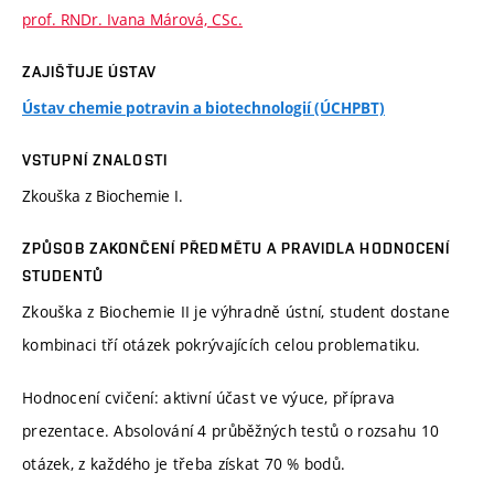
prof. RNDr. Ivana Márová, CSc.
ZAJIŠŤUJE ÚSTAV
Ústav chemie potravin a biotechnologií (ÚCHPBT)
VSTUPNÍ ZNALOSTI
Zkouška z Biochemie I.
ZPŮSOB ZAKONČENÍ PŘEDMĚTU A PRAVIDLA HODNOCENÍ
STUDENTŮ
Zkouška z Biochemie II je výhradně ústní, student dostane
kombinaci tří otázek pokrývajících celou problematiku.
Hodnocení cvičení: aktivní účast ve výuce, příprava
prezentace. Absolování 4 průběžných testů o rozsahu 10
otázek, z každého je třeba získat 70 % bodů.