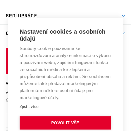
(externí
Studijní programy
Poplatky za studium
Uznání zahraničního vzdělání
Knihovny
Aktivity pro juniory
Studentský život
odkaz)
Věda a výzkum na VUT
Harmonogram akademického roku
Zpracování osobních údajů studentů
Sociální bezpečí
SPOLUPRÁCE
Celoživotní vzdělávání
Brno
Podpora excelence
Závěrečné práce
Studium bez bariér
Zpracování osobních údajů uchazečů o studium
Firemní spolupráce
Mezinárodní vědecká rada
Nastavení cookies a osobních
O UNIVERZITĚ
Doktorské studium
Podpora podnikání
E-přihláška
údajů
Zahraniční spolupráce
Systém zajišťování kvality výzkumu
Profil univerzity
Spolupráce se školami
Soubory cookie používáme ke
Vysoké
Výzkumné infrastruktury
shromažďování a analýze informací o výkonu
Udržitelná univerzita
učení
Služby univerzity
Transfer znalostí
a používání webu, zajištění fungování funkcí
technické
Podnikavá univerzita / ContriBUTe
Mezinárodní dohody
ze sociálních médií a ke zlepšení a
Open Science
v
Bezpečná univerzita
přizpůsobení obsahu a reklam. Se souhlasem
Univerzitní sítě
Brně
Projekty
můžeme také předávat marketingovým
VYSOKÉ UČENÍ TECHNICKÉ V BRNĚ
Vyznamenání
platformám některé osobní údaje pro
Projekty ze strukturálních fondů
Antonínská 548/1
www.vut.cz
marketingové účely.
Organizační struktura
602 00 Brno
vut@vutbr.cz
Specifický výzkum
Zjistit více
Úřední deska
Ochrana osobních údajů
POVOLIT VŠE