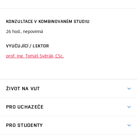
KONZULTACE V KOMBINOVANÉM STUDIU
26 hod., nepovinná
VYUČUJÍCÍ / LEKTOR
prof. Ing. Tomáš Svěrák, CSc.
ŽIVOT NA VUT
Atmosféra VUT
PRO UCHAZEČE
Prostory školy
Proč na VUT
Koleje
PRO STUDENTY
Studijní programy
Stravování