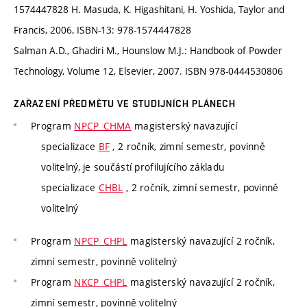
1574447828 H. Masuda, K. Higashitani, H. Yoshida, Taylor and
Francis, 2006, ISBN-13: 978-1574447828
Salman A.D., Ghadiri M., Hounslow M.J.: Handbook of Powder
Technology, Volume 12, Elsevier, 2007. ISBN 978-0444530806
ZAŘAZENÍ PŘEDMĚTU VE STUDIJNÍCH PLÁNECH
Program
NPCP_CHMA
magisterský navazující
specializace
BF
, 2 ročník, zimní semestr, povinně
volitelný, je součástí profilujícího základu
specializace
CHBL
, 2 ročník, zimní semestr, povinně
volitelný
Program
NPCP_CHPL
magisterský navazující 2 ročník,
zimní semestr, povinně volitelný
Program
NKCP_CHPL
magisterský navazující 2 ročník,
zimní semestr, povinně volitelný