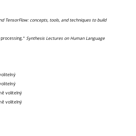
d TensorFlow: concepts, tools, and techniques to build
 processing."
Synthesis Lectures on Human Language
olitelný
olitelný
ě volitelný
ě volitelný