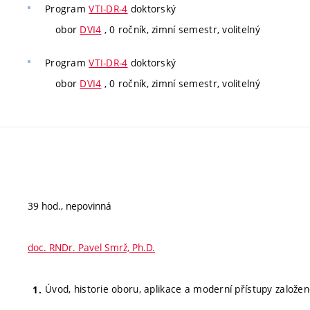
Program
VTI-DR-4
doktorský
obor
DVI4
, 0 ročník, zimní semestr, volitelný
Program
VTI-DR-4
doktorský
obor
DVI4
, 0 ročník, zimní semestr, volitelný
39 hod., nepovinná
doc. RNDr. Pavel Smrž, Ph.D.
Úvod, historie oboru, aplikace a moderní přístupy založ