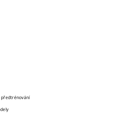
a předtrénování
odely