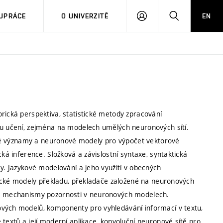
PŘIHLÁSIT
HLEDAT
UPRÁCE
O UNIVERZITĚ
EN
SE
rická perspektiva, statistické metody zpracování
mu učení, zejména na modelech umělých neuronových sítí.
íkové významy a neuronové modely pro výpočet vektorové
cká inference. Složková a závislostní syntaxe, syntaktická
my. Jazykové modelování a jeho využití v obecných
stické modely překladu, překladače založené na neuronových
q a mechanismy pozornosti v neuronových modelech.
ových modelů, komponenty pro vyhledávání informací v textu,
 textů a její moderní aplikace, konvoluční neuronové sítě pro