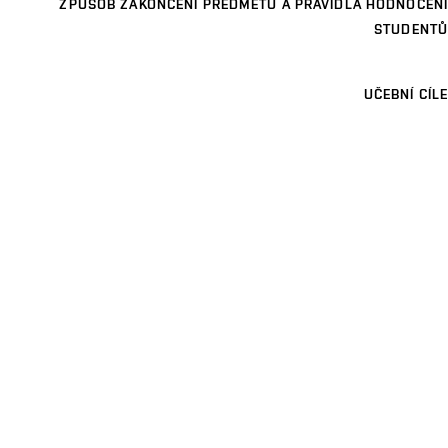
ZPŮSOB ZAKONČENÍ PŘEDMĚTU A PRAVIDLA HODNOCENÍ
STUDENTŮ
UČEBNÍ CÍLE