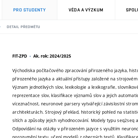
PRO STUDENTY
VĚDA A VÝZKUM
SPOL
DETAIL PŘEDMĚTU
FIT-ZPD
Ak. rok: 2024/2025
Východiska počítačového zpracování přirozeného jazyka, histo
přirozeného jazyka a aktuální přístupy založené na strojové
Význam jednotlivých slov, lexikologie a lexikografie, slovn
reprezentace slov, klasifikace významů slov a jejich automati
víceznačnost, neuronové parsery vytvářející závislostní stro
architekturách. Strojový překlad, historický pohled na stati
sítích a způsoby jejich vyhodnocování. Modely typu seq2se
Odpovídání na otázky v přirozeném jazyce s využitím neuron
porozumění textu, učení modelů z obecných textů. Klasifikace