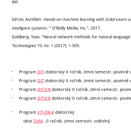
dat.
Géron, Aurélien.
Hands-on machine learning with Scikit-Learn an
intelligent systems
. " O'Reilly Media, Inc.", 2017.
Goldberg, Yoav. "Neural network methods for natural language
Technologies
10, no. 1 (2017): 1-309.
Program
DIT
doktorský 0 ročník, zimní semestr, povinně v
Program
DIT
doktorský 0 ročník, zimní semestr, povinně v
Program
DIT-EN
doktorský 0 ročník, zimní semestr, povinn
Program
DIT-EN
doktorský 0 ročník, zimní semestr, povinn
Program
VTI-DR-4
doktorský
obor
DVI4
, 0 ročník, zimní semestr, volitelný