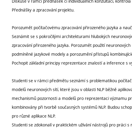
Diskuse v rámci přednášek či individuálních konzultací, kontrol
Přednášky a zpracování projektu.
Porozumět počítačovému zpracování přirozeného jazyka a naučit
Seznámit se s pokročilými architekturami hlubokých neuronových
zpracování přirozeného jazyka. Porozumět použití neuronových sí
podmíněné jazykové modely a porozumění přístupů kombinujících
Pochopit základní principy reprezentace znalostí a inference s
Studenti se v rámci předmětu seznámí s problematikou počítač
modelů neuronových sítí, které jsou v oblasti NLP běžně aplikov
mechanismů pozornosti a modelů pro reprezentaci významu pr
kombinovány při tvorbě současných systémů NLP. Budou scho
pro různé aplikace NLP.
Studenti se zdokonalí v praktickém užívání nástrojů pro práci 