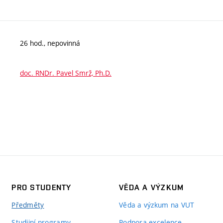
26 hod., nepovinná
doc. RNDr. Pavel Smrž, Ph.D.
PRO STUDENTY
VĚDA A VÝZKUM
Předměty
Věda a výzkum na VUT
Studijní programy
Podpora excelence