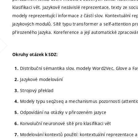
klasifikaci vět. Jazykově nezávislé reprezentace, texty ze soci
modely reprezentující informace z částí slov. Kontextuální r
jazykových modulů. Sítě typu transformer a self-attention p
přirozeného jazyka. Koreference a její automatické zpracová
Okruhy otázek k SDZ:
Distribuční sémantika slov, modely Word2Vec, Glove a Fa
Jazykové modelování
Strojový překlad
Modely typu seq2seq a mechanismus pozornosti (attenti
Odpovídání na otázky v přirozeném jazyce
Konvoluční neuronové sítě pro klasifikaci vět
Modelování kontextů použití: kontextuální reprezentace 