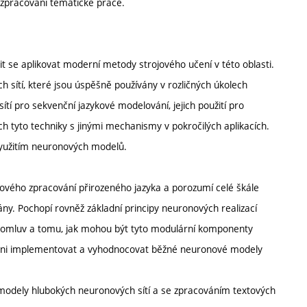
a zpracování tématické práce.
 se aplikovat moderní metody strojového učení v této oblasti.
 sítí, které jsou úspěšně používány v rozličných úkolech
tí pro sekvenční jazykové modelování, jejich použití pro
 tyto techniky s jinými mechanismy v pokročilých aplikacích.
 využitím neuronových modelů.
ového zpracování přirozeného jazyka a porozumí celé škále
ány. Pochopí rovněž základní principy neuronových realizací
omluv a tomu, jak mohou být tyto modulární komponenty
pni implementovat a vyhodnocovat běžné neuronové modely
s modely hlubokých neuronových sítí a se zpracováním textových