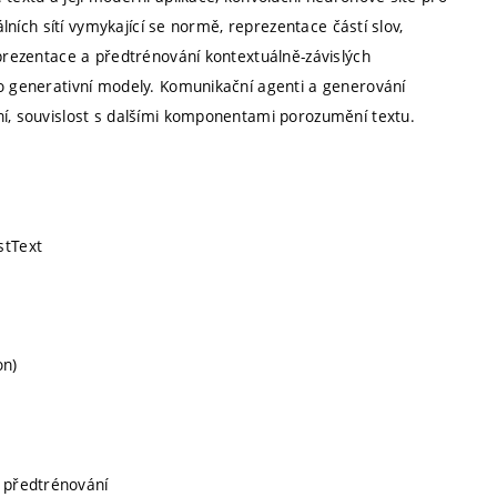
álních sítí vymykající se normě, reprezentace částí slov,
eprezentace a předtrénování kontextuálně-závislých
ro generativní modely. Komunikační agenti a generování
ní, souvislost s dalšími komponentami porozumění textu.
stText
on)
a předtrénování