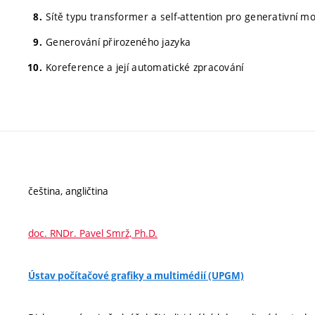
Sítě typu transformer a self-attention pro generativní m
Generování přirozeného jazyka
Koreference a její automatické zpracování
čeština, angličtina
doc. RNDr. Pavel Smrž, Ph.D.
Ústav počítačové grafiky a multimédií (UPGM)