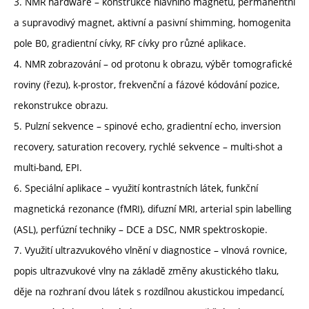
3. NMR hardware – konstrukce hlavního magnetu, permanentní
a supravodivý magnet, aktivní a pasivní shimming, homogenita
pole B0, gradientní cívky, RF cívky pro různé aplikace.
4. NMR zobrazování – od protonu k obrazu, výběr tomografické
roviny (řezu), k-prostor, frekvenční a fázové kódování pozice,
rekonstrukce obrazu.
5. Pulzní sekvence – spinové echo, gradientní echo, inversion
recovery, saturation recovery, rychlé sekvence – multi-shot a
multi-band, EPI.
6. Speciální aplikace – využití kontrastních látek, funkční
magnetická rezonance (fMRI), difuzní MRI, arterial spin labelling
(ASL), perfúzní techniky – DCE a DSC, NMR spektroskopie.
7. Využití ultrazvukového vlnění v diagnostice – vlnová rovnice,
popis ultrazvukové vlny na základě změny akustického tlaku,
děje na rozhraní dvou látek s rozdílnou akustickou impedancí,