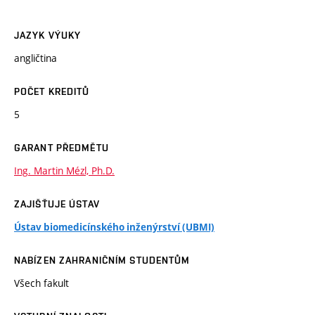
JAZYK VÝUKY
angličtina
POČET KREDITŮ
5
GARANT PŘEDMĚTU
Ing. Martin Mézl, Ph.D.
ZAJIŠŤUJE ÚSTAV
Ústav biomedicínského inženýrství (UBMI)
NABÍZEN ZAHRANIČNÍM STUDENTŮM
Všech fakult