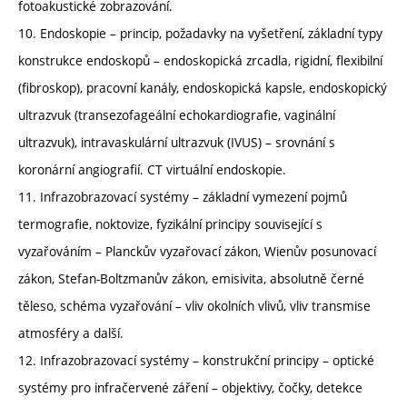
fotoakustické zobrazování.
10. Endoskopie – princip, požadavky na vyšetření, základní typy
konstrukce endoskopů – endoskopická zrcadla, rigidní, flexibilní
(fibroskop), pracovní kanály, endoskopická kapsle, endoskopický
ultrazvuk (transezofageální echokardiografie, vaginální
ultrazvuk), intravaskulární ultrazvuk (IVUS) – srovnání s
koronární angiografií. CT virtuální endoskopie.
11. Infrazobrazovací systémy – základní vymezení pojmů
termografie, noktovize, fyzikální principy související s
vyzařováním – Planckův vyzařovací zákon, Wienův posunovací
zákon, Stefan-Boltzmanův zákon, emisivita, absolutně černé
těleso, schéma vyzařování – vliv okolních vlivů, vliv transmise
atmosféry a další.
12. Infrazobrazovací systémy – konstrukční principy – optické
systémy pro infračervené záření – objektivy, čočky, detekce