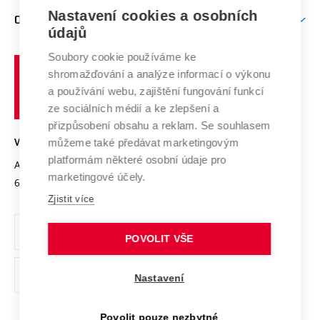
Zpracování osobních údajů uchazečů o studium
Firemní spolupráce
Mezinárodní vědecká rada
Nastavení cookies a osobních
O UNIVERZITĚ
Doktorské studium
Podpora podnikání
E-přihláška
údajů
Zahraniční spolupráce
Systém zajišťování kvality výzkumu
Profil univerzity
Spolupráce se školami
Soubory cookie používáme ke
Vysoké
Výzkumné infrastruktury
shromažďování a analýze informací o výkonu
Udržitelná univerzita
učení
Služby univerzity
Transfer znalostí
a používání webu, zajištění fungování funkcí
technické
Podnikavá univerzita / ContriBUTe
Mezinárodní dohody
ze sociálních médií a ke zlepšení a
Open Science
v
Bezpečná univerzita
přizpůsobení obsahu a reklam. Se souhlasem
Univerzitní sítě
Brně
Projekty
můžeme také předávat marketingovým
VYSOKÉ UČENÍ TECHNICKÉ V BRNĚ
Vyznamenání
platformám některé osobní údaje pro
Projekty ze strukturálních fondů
Antonínská 548/1
www.vut.cz
marketingové účely.
Organizační struktura
602 00 Brno
vut@vutbr.cz
Specifický výzkum
Zjistit více
Úřední deska
Ochrana osobních údajů
POVOLIT VŠE
(externí
Pracovní příležitosti
Nastavení
odkaz)
Podpora a rozvoj zaměstnanců a studujících
Povolit pouze nezbytné
Rovné příležitosti