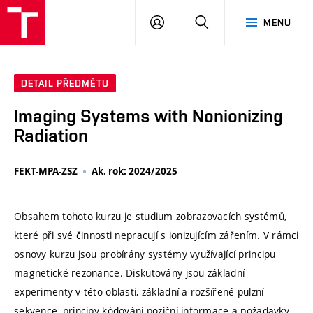
VUT
PŘIHLÁSIT
HLEDAT
MENU
SE
DETAIL PŘEDMĚTU
Imaging Systems with Nonionizing
Radiation
FEKT-MPA-ZSZ
Ak. rok: 2024/2025
Obsahem tohoto kurzu je studium zobrazovacích systémů,
které při své činnosti nepracují s ionizujícím zářením. V rámci
osnovy kurzu jsou probírány systémy využívající principu
magnetické rezonance. Diskutovány jsou základní
experimenty v této oblasti, základní a rozšířené pulzní
sekvence, principy kódování poziční informace a požadavky