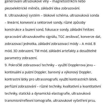
generování ultrazvukové vlny – magnetostrikční nebo
piezoelektrické měniče, základní idea zobrazování.
8. Ultrazvukový systém – blokové schéma, ultrazvuková sonda
– lineární, konvexní a sektorové sondy, různé způsoby
konstrukce a buzení sond, fokusace sondy, základní řetězec
zpracování ultrazvukového signálu, TGC zesilovač, konverze dat,
zobrazovací jednotka, základní zobrazovací módy – A mód, B
mód, 3D zobrazení, TM mód, základní artefakty a dosažitelné
parametry zobrazení.
9. Pokročilé zobrazovací techniky – využití Dopplerova jevu –
kontinuální a pulzní Doppler, barevný a výkonový Doppler,
kontrastní látky pro ultrasonografii, využití kontrastních látek,
perfúzní zobrazování – různé techniky, kvalitativní a kvantitativní
techniky, statická a dynamická elastografie, ultrazvuková
transmisní/reflexní tomografie, ultrazvukové vyšetření prsu,