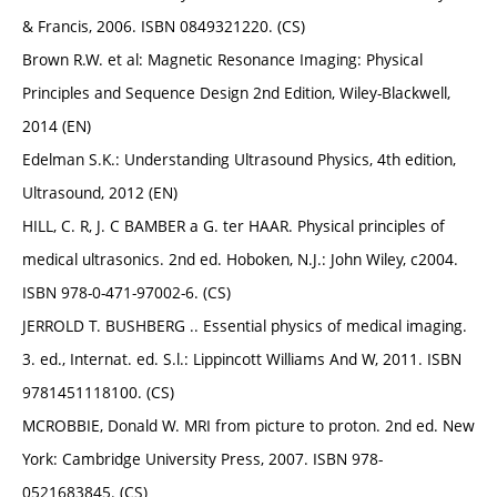
& Francis, 2006. ISBN 0849321220. (CS)
Brown R.W. et al: Magnetic Resonance Imaging: Physical
Principles and Sequence Design 2nd Edition, Wiley-Blackwell,
2014 (EN)
Edelman S.K.: Understanding Ultrasound Physics, 4th edition,
Ultrasound, 2012 (EN)
HILL, C. R, J. C BAMBER a G. ter HAAR. Physical principles of
medical ultrasonics. 2nd ed. Hoboken, N.J.: John Wiley, c2004.
ISBN 978-0-471-97002-6. (CS)
JERROLD T. BUSHBERG .. Essential physics of medical imaging.
3. ed., Internat. ed. S.l.: Lippincott Williams And W, 2011. ISBN
9781451118100. (CS)
MCROBBIE, Donald W. MRI from picture to proton. 2nd ed. New
York: Cambridge University Press, 2007. ISBN 978-
0521683845. (CS)