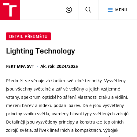
VUT
PŘIHLÁSIT
HLEDAT
MENU
SE
DETAIL PŘEDMĚTU
Lighting Technology
FEKT-MPA-SVT
Ak. rok: 2024/2025
Předmět se věnuje základům světelné techniky. Vysvětleny
jsou všechny světelné a zářivé veličiny a jejich vzájemné
vztahy, spektrum optického záření, vlastnosti zraku a vidění,
měření barev a indexu podání barev. Dále jsou vysvětleny
principy vzniku světla, uvedeny hlavní typy světlených zdrojů.
Detailněji jsou vysvětleny principy a konstrukce teplotních
zdrojů světla, zářivek lineárních a kompaktních, výbojek