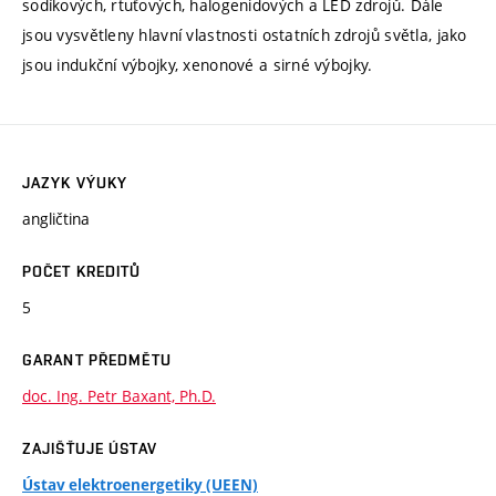
sodíkových, rtuťových, halogenidových a LED zdrojů. Dále
jsou vysvětleny hlavní vlastnosti ostatních zdrojů světla, jako
jsou indukční výbojky, xenonové a sirné výbojky.
JAZYK VÝUKY
angličtina
POČET KREDITŮ
5
GARANT PŘEDMĚTU
doc. Ing. Petr Baxant, Ph.D.
ZAJIŠŤUJE ÚSTAV
Ústav elektroenergetiky (UEEN)