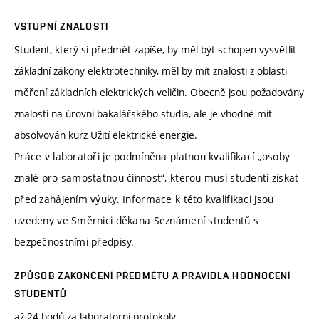
VSTUPNÍ ZNALOSTI
Student, který si předmět zapíše, by měl být schopen vysvětlit
základní zákony elektrotechniky, měl by mít znalosti z oblasti
měření základních elektrických veličin. Obecně jsou požadovány
znalosti na úrovni bakalářského studia, ale je vhodné mít
absolvován kurz Užití elektrické energie.
Práce v laboratoři je podmíněna platnou kvalifikací „osoby
znalé pro samostatnou činnost“, kterou musí studenti získat
před zahájením výuky. Informace k této kvalifikaci jsou
uvedeny ve Směrnici děkana Seznámení studentů s
bezpečnostními předpisy.
ZPŮSOB ZAKONČENÍ PŘEDMĚTU A PRAVIDLA HODNOCENÍ
STUDENTŮ
až 24 bodů za laboratorní protokoly