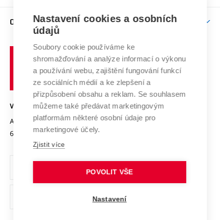
Podpora excelence
Závěrečné práce
Studium bez bariér
Zpracování osobních údajů uchazečů o studium
Firemní spolupráce
Mezinárodní vědecká rada
Nastavení cookies a osobních
O UNIVERZITĚ
Doktorské studium
Podpora podnikání
E-přihláška
údajů
Zahraniční spolupráce
Systém zajišťování kvality výzkumu
Profil univerzity
Spolupráce se školami
Soubory cookie používáme ke
Vysoké
Výzkumné infrastruktury
shromažďování a analýze informací o výkonu
Udržitelná univerzita
učení
Služby univerzity
Transfer znalostí
a používání webu, zajištění fungování funkcí
technické
Podnikavá univerzita / ContriBUTe
Mezinárodní dohody
ze sociálních médií a ke zlepšení a
Open Science
v
Bezpečná univerzita
přizpůsobení obsahu a reklam. Se souhlasem
Univerzitní sítě
Brně
Projekty
můžeme také předávat marketingovým
VYSOKÉ UČENÍ TECHNICKÉ V BRNĚ
Vyznamenání
platformám některé osobní údaje pro
Projekty ze strukturálních fondů
Antonínská 548/1
www.vut.cz
marketingové účely.
Organizační struktura
602 00 Brno
vut@vutbr.cz
Specifický výzkum
Zjistit více
Úřední deska
Ochrana osobních údajů
POVOLIT VŠE
(externí
Pracovní příležitosti
Nastavení
odkaz)
Podpora a rozvoj zaměstnanců a studujících