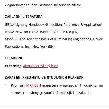
- vyjmenovat soubor vlastností světelného zdroje.
ZÁKLADNÍ LITERATURA
IESNA Lighting Handbook 9th edition, Reference & Application“
IESNA New York, USA, ISBN 0-87995-150-8 (EN)
Moon, P.: The scientific basis of illuminating engineering, Dover
Publications, Inc., New York (EN)
ELEARNING
aktuální otevřený kurz
eLearning:
ZAŘAZENÍ PŘEDMĚTU VE STUDIJNÍCH PLÁNECH
Program
MPA-EEN
magisterský navazující 1 ročník, zimní
semestr, povinný, je součástí profilujícího základu