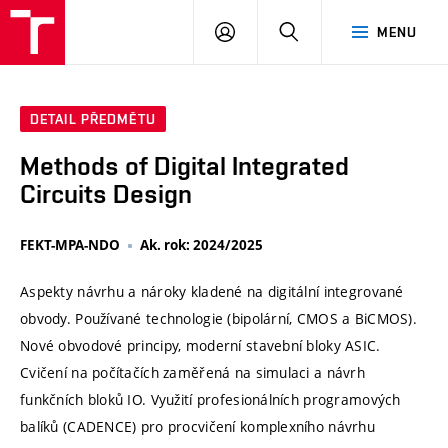
VUT
PŘIHLÁSIT
HLEDAT
MENU
SE
DETAIL PŘEDMĚTU
Methods of Digital Integrated
Circuits Design
FEKT-MPA-NDO
Ak. rok: 2024/2025
Aspekty návrhu a nároky kladené na digitální integrované
obvody. Používané technologie (bipolární, CMOS a BiCMOS).
Nové obvodové principy, moderní stavební bloky ASIC.
Cvičení na počítačích zaměřená na simulaci a návrh
funkčních bloků IO. Využití profesionálních programových
balíků (CADENCE) pro procvičení komplexního návrhu