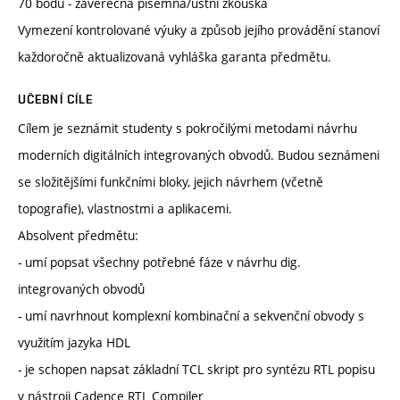
70 bodů - závěrečná písemná/ústní zkouška
Vymezení kontrolované výuky a způsob jejího provádění stanoví
každoročně aktualizovaná vyhláška garanta předmětu.
UČEBNÍ CÍLE
Cílem je seznámit studenty s pokročilými metodami návrhu
moderních digitálních integrovaných obvodů. Budou seznámeni
se složitějšími funkčními bloky, jejich návrhem (včetně
topografie), vlastnostmi a aplikacemi.
Absolvent předmětu:
- umí popsat všechny potřebné fáze v návrhu dig.
integrovaných obvodů
- umí navrhnout komplexní kombinační a sekvenční obvody s
využitím jazyka HDL
- je schopen napsat základní TCL skript pro syntézu RTL popisu
v nástroji Cadence RTL Compiler