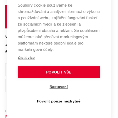
Profil univerzity
Spolupráce se školami
Soubory cookie používáme ke
Vysoké
Výzkumné infrastruktury
shromažďování a analýze informací o výkonu
Udržitelná univerzita
učení
Služby univerzity
Transfer znalostí
a používání webu, zajištění fungování funkcí
technické
Podnikavá univerzita / ContriBUTe
Mezinárodní dohody
ze sociálních médií a ke zlepšení a
Open Science
v
Bezpečná univerzita
přizpůsobení obsahu a reklam. Se souhlasem
Univerzitní sítě
Brně
Projekty
můžeme také předávat marketingovým
VYSOKÉ UČENÍ TECHNICKÉ V BRNĚ
Vyznamenání
platformám některé osobní údaje pro
Projekty ze strukturálních fondů
Antonínská 548/1
www.vut.cz
marketingové účely.
Organizační struktura
602 00 Brno
vut@vutbr.cz
Specifický výzkum
Zjistit více
Úřední deska
Ochrana osobních údajů
POVOLIT VŠE
(externí
Pracovní příležitosti
Nastavení
odkaz)
Podpora a rozvoj zaměstnanců a studujících
Povolit pouze nezbytné
Rovné příležitosti
Copyright © 2026 VUT
Sociální bezpečí
Prohlášení o přístupnosti