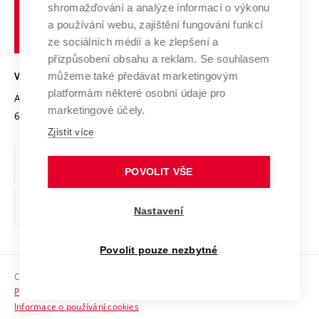
shromažďování a analýze informací o výkonu
Udržitelná univerzita
učení
Služby univerzity
Transfer znalostí
a používání webu, zajištění fungování funkcí
technické
Podnikavá univerzita / ContriBUTe
Mezinárodní dohody
ze sociálních médií a ke zlepšení a
Open Science
v
Bezpečná univerzita
přizpůsobení obsahu a reklam. Se souhlasem
Univerzitní sítě
Brně
Projekty
můžeme také předávat marketingovým
VYSOKÉ UČENÍ TECHNICKÉ V BRNĚ
Vyznamenání
platformám některé osobní údaje pro
Projekty ze strukturálních fondů
Antonínská 548/1
www.vut.cz
marketingové účely.
Organizační struktura
602 00 Brno
vut@vutbr.cz
Specifický výzkum
Zjistit více
Úřední deska
Ochrana osobních údajů
POVOLIT VŠE
(externí
Pracovní příležitosti
Nastavení
odkaz)
Podpora a rozvoj zaměstnanců a studujících
Povolit pouze nezbytné
Rovné příležitosti
Copyright © 2026 VUT
Sociální bezpečí
Prohlášení o přístupnosti
HR Award
Informace o používání cookies