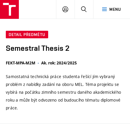
VUT
PŘIHLÁSIT
HLEDAT
MENU
SE
DETAIL PŘEDMĚTU
Semestral Thesis 2
FEKT-MPA-M2M
Ak. rok: 2024/2025
Samostatná technická práce studenta řešící jím vybraný
problém z nabídky zadání na oboru MEL. Téma projektu se
vybírá na počátku zimního semestru daného akademického
roku a může být odvozeno od budoucího tématu diplomové
práce.