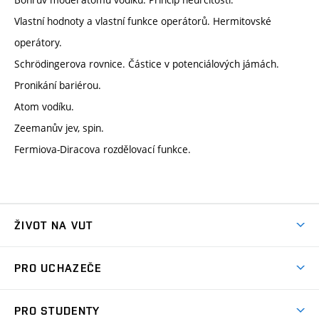
Vlastní hodnoty a vlastní funkce operátorů. Hermitovské
operátory.
Schrödingerova rovnice. Částice v potenciálových jámách.
Pronikání bariérou.
Atom vodíku.
Zeemanův jev, spin.
Fermiova-Diracova rozdělovací funkce.
ŽIVOT NA VUT
Atmosféra VUT
PRO UCHAZEČE
Prostory školy
Proč na VUT
Koleje
PRO STUDENTY