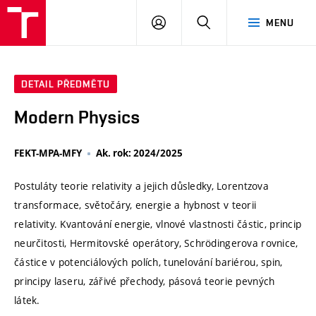
VUT
PŘIHLÁSIT
HLEDAT
MENU
SE
DETAIL PŘEDMĚTU
Modern Physics
FEKT-MPA-MFY
Ak. rok: 2024/2025
Postuláty teorie relativity a jejich důsledky, Lorentzova
transformace, světočáry, energie a hybnost v teorii
relativity. Kvantování energie, vlnové vlastnosti částic, princip
neurčitosti, Hermitovské operátory, Schrödingerova rovnice,
částice v potenciálových polích, tunelování bariérou, spin,
principy laseru, zářivé přechody, pásová teorie pevných
látek.