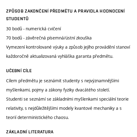
ZPŮSOB ZAKONČENÍ PŘEDMĚTU A PRAVIDLA HODNOCENÍ
STUDENTŮ
30 bodů - numerická cvičení
70 bodů - závěrečná písemná/ústní zkouška
Vymezení kontrolované výuky a způsob jejího provádění stanoví
každoročně aktualizovaná vyhláška garanta předmětu.
UČEBNÍ CÍLE
Cílem předmětu je seznámit studenty s nejvýznamnějšími
myšlenkami, pojmy a zákony fyziky dvacátého století.
Studenti se seznámí se základními myšlenkami speciální teorie
relativity, s nejdůležitějšími modely kvantové mechaniky a s
teorií deterministického chaosu.
ZÁKLADNÍ LITERATURA