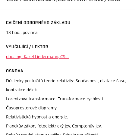
CVIČENÍ ODBORNÉHO ZÁKLADU
13 hod., povinná
VYUČUJÍCÍ / LEKTOR
doc. Ing. Karel Liedermann, CSc.
OSNOVA
Důsledky postulátů teorie relativity: Současnost, dilatace času,
kontrakce délek.
Lorentzova transformace. Transformace rychlosti.
Časoprostorové diagramy.
Relativistická hybnost a energie.
Planckův zákon, fotoelektrický jev, Comptonův jev.
Bohrův model atomu vodíku. Princip neurčitosti.