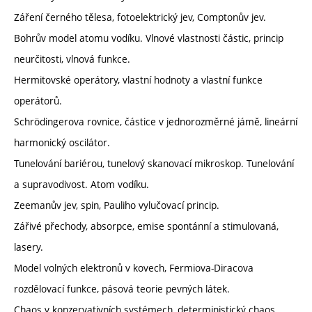
Záření černého tělesa, fotoelektrický jev, Comptonův jev.
Bohrův model atomu vodíku. Vlnové vlastnosti částic, princip
neurčitosti, vlnová funkce.
Hermitovské operátory, vlastní hodnoty a vlastní funkce
operátorů.
Schrödingerova rovnice, částice v jednorozměrné jámě, lineární
harmonický oscilátor.
Tunelování bariérou, tunelový skanovací mikroskop. Tunelování
a supravodivost. Atom vodíku.
Zeemanův jev, spin, Pauliho vylučovací princip.
Zářivé přechody, absorpce, emise spontánní a stimulovaná,
lasery.
Model volných elektronů v kovech, Fermiova-Diracova
rozdělovací funkce, pásová teorie pevných látek.
Chaos v konzervativních systémech, deterministický chaos.