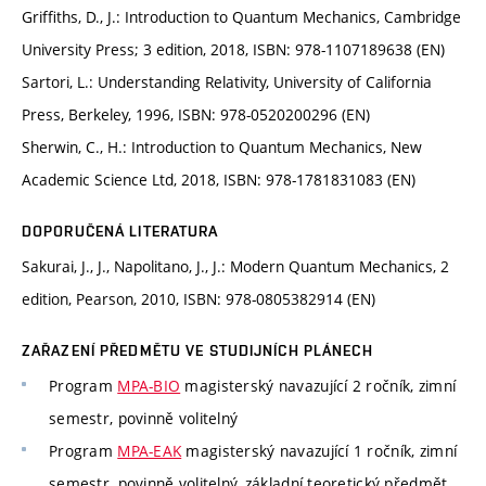
Griffiths, D., J.: Introduction to Quantum Mechanics, Cambridge
University Press; 3 edition, 2018, ISBN: 978-1107189638 (EN)
Sartori, L.: Understanding Relativity, University of California
Press, Berkeley, 1996, ISBN: 978-0520200296 (EN)
Sherwin, C., H.: Introduction to Quantum Mechanics, New
Academic Science Ltd, 2018, ISBN: 978-1781831083 (EN)
DOPORUČENÁ LITERATURA
Sakurai, J., J., Napolitano, J., J.: Modern Quantum Mechanics, 2
edition, Pearson, 2010, ISBN: 978-0805382914 (EN)
ZAŘAZENÍ PŘEDMĚTU VE STUDIJNÍCH PLÁNECH
Program
MPA-BIO
magisterský navazující 2 ročník, zimní
semestr, povinně volitelný
Program
MPA-EAK
magisterský navazující 1 ročník, zimní
semestr, povinně volitelný, základní teoretický předmět