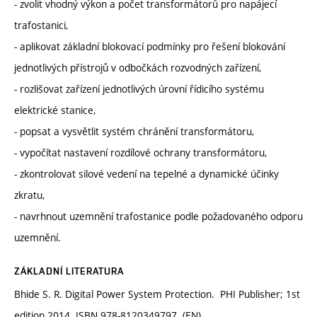
- zvolit vhodný výkon a počet transformátorů pro napájecí
trafostanici,
- aplikovat základní blokovací podmínky pro řešení blokování
jednotlivých přístrojů v odbočkách rozvodných zařízení,
- rozlišovat zařízení jednotlivých úrovní řídicího systému
elektrické stanice,
- popsat a vysvětlit systém chránění transformátoru,
- vypočítat nastavení rozdílové ochrany transformátoru,
- zkontrolovat silové vedení na tepelné a dynamické účinky
zkratu,
- navrhnout uzemnění trafostanice podle požadovaného odporu
uzemnění.
ZÁKLADNÍ LITERATURA
Bhide S. R. Digital Power System Protection. ‎ PHI Publisher; 1st
edition 2014. ISBN 978-8120349797. (EN)