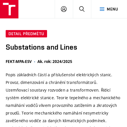
VUT
PŘIHLÁSIT
HLEDAT
MENU
SE
DETAIL PŘEDMĚTU
Substations and Lines
FEKT-MPA-ESV
Ak. rok: 2024/2025
Popis základních částí a příslušenství elektrických stanic.
Provoz, dimenzování a chránění transformátorů.
Uzemňovací soustavy rozvoden a transformoven. Řídicí
systém elektrické stanice. Teorie tepelného a mechanického
namáhání vodičů vlivem provozního zatížením a zkratových
proudů. Teorie mechanického namáhání nesymetricky
zavěšeného vodiče za daných klimatických podmínek.