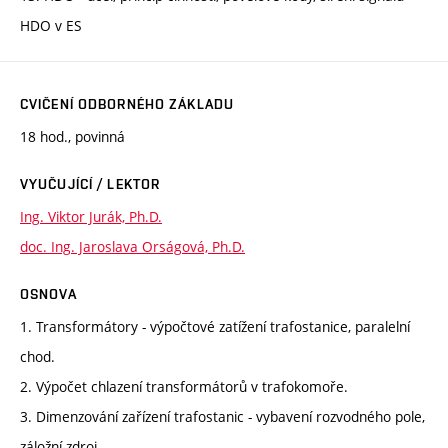
HDO v ES
CVIČENÍ ODBORNÉHO ZÁKLADU
18 hod., povinná
VYUČUJÍCÍ / LEKTOR
Ing. Viktor Jurák, Ph.D.
doc. Ing. Jaroslava Orságová, Ph.D.
OSNOVA
1. Transformátory - výpočtové zatížení trafostanice, paralelní
chod.
2. Výpočet chlazení transformátorů v trafokomoře.
3. Dimenzování zařízení trafostanic - vybavení rozvodného pole,
záložní zdroj.