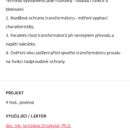
Terminál vývodového pole rozvodny - ovládací funkce a
blokování.
2. Rozdílová ochrana transformátoru - měření vypínací
charakteristiky.
3. Paralelní chod transformátorů při nestejném převodu a
napětí nakrátko.
4. Ověření vlivu zatížení přístrojového transformátoru proudu
na funkci nadproudové ochrany.
PROJEKT
9 hod., povinná
VYUČUJÍCÍ / LEKTOR
doc. Ing. Jaroslava Orságová, Ph.D.