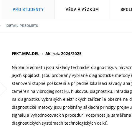
PRO STUDENTY
VĚDA A VÝZKUM
SPOL
DETAIL PŘEDMĚTU
FEKT-MPA-DEL
Ak. rok: 2024/2025
Náplní předmětu jsou základy technické diagnostiky, v návazno
jejich spojitost. Jsou probírány vybrané diagnostické metody
stanovení stupně poškození a případně lokalizaci závady analý
zaměřen na vibrodiagnostiku, hlukovou diagnostiku, infradia
na diagnostiku vybraných elektrických zařízení a obecně na d
diagnostické metody jsou probírány základní principy projevu
signálu a vyhodnocovacích procedur. Pozornost je zaměřena i 
diagnostických systémech technologických celků.