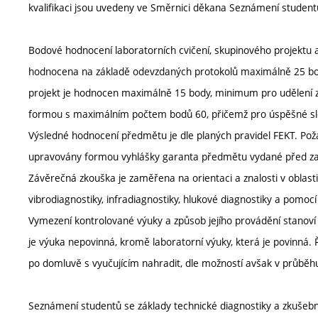
kvalifikaci jsou uvedeny ve Směrnici děkana Seznámení student
Bodové hodnocení laboratorních cvičení, skupinového projektu a
hodnocena na základě odevzdaných protokolů maximálně 25 bod
projekt je hodnocen maximálně 15 body, minimum pro udělení z
formou s maximálním počtem bodů 60, přičemž pro úspěšné slo
Výsledné hodnocení předmětu je dle planých pravidel FEKT. P
upravovány formou vyhlášky garanta předmětu vydané před z
Závěrečná zkouška je zaměřena na orientaci a znalosti v oblasti
vibrodiagnostiky, infradiagnostiky, hlukové diagnostiky a pomoc
Vymezení kontrolované výuky a způsob jejího provádění stanov
je výuka nepovinná, kromě laboratorní výuky, která je povinná
po domluvě s vyučujícím nahradit, dle možností avšak v průbě
Seznámení studentů se základy technické diagnostiky a zkušebni