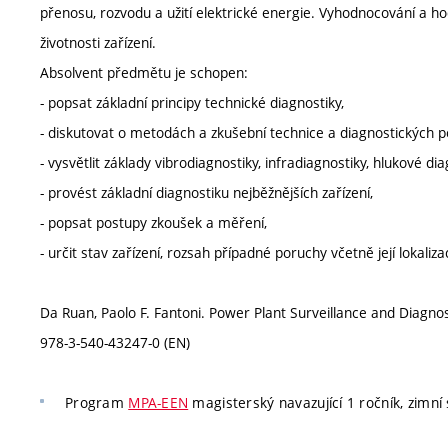
přenosu, rozvodu a užití elektrické energie. Vyhodnocování a h
životnosti zařízení.
Absolvent předmětu je schopen:
- popsat základní principy technické diagnostiky,
- diskutovat o metodách a zkušební technice a diagnostických po
- vysvětlit základy vibrodiagnostiky, infradiagnostiky, hlukové 
- provést základní diagnostiku nejběžnějších zařízení,
- popsat postupy zkoušek a měření,
- určit stav zařízení, rozsah případné poruchy včetně její lokaliza
Da Ruan, Paolo F. Fantoni. Power Plant Surveillance and Diagnos
978-3-540-43247-0 (EN)
Program
MPA-EEN
magisterský navazující 1 ročník, zimní s