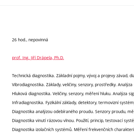
26 hod., nepovinná
prof. Ing. Jiří Drápela, Ph.D.
Technická diagnostika. Základní pojmy, vývoj a projevy závad, 
Vibrodiagnostika. Základy, veličiny, senzory, prostředky. Analýza 
Hluková diagnostika. Veličiny, senzory, měření hluku. Analýza sig
Infradiagnostika. Fyzikální základy, detektory, termovizní syst
Diagnostika analýzou odebíraného proudu. Senzory proudu, měříc
Diagnostika vinutí rázovou vlnou. Použití, princip, testovací sy
Diagnostika izolačních systémů. Měření frekvenčních charakterist