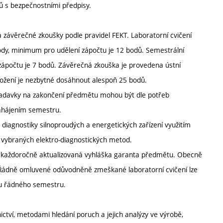
ů s bezpečnostními předpisy.
 závěrečné zkoušky podle pravidel FEKT. Laboratorní cvičení
y, minimum pro udělení zápočtu je 12 bodů. Semestrální
ápočtu je 7 bodů. Závěrečná zkouška je provedena ústní
žení je nezbytné dosáhnout alespoň 25 bodů.
ožadavky na zakončení předmětu mohou být dle potřeb
ahájením semestru.
 diagnostiky silnoproudých a energetických zařízení využitím
í vybraných elektro-diagnostických metod.
í každoročně aktualizovaná vyhláška garanta předmětu. Obecně
. Řádně omluvené odůvodněně zmeškané laboratorní cvičení lze
hu řádného semestru.
ctví, metodami hledání poruch a jejich analýzy ve výrobě,