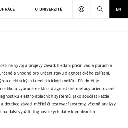
PŘIHLÁSIT
HLEDAT
UPRÁCE
O UNIVERZITĚ
EN
SE
sti na vývoj a projevy závad, hledání příčin vad a poruch a
 určené a vhodné pro určení stavu diagnostického zařízení,
zou elektrických i neelektrických veličin. Předmět je
gnostiku a vybrané elektro- diagnostické metody orientované
iagnostiku elektro-izolačních systémů. Jako součást každé
 a detekce závad, měřící či testovací systémy, včetně analýzy
na další využití diagnostických dat v komplexních