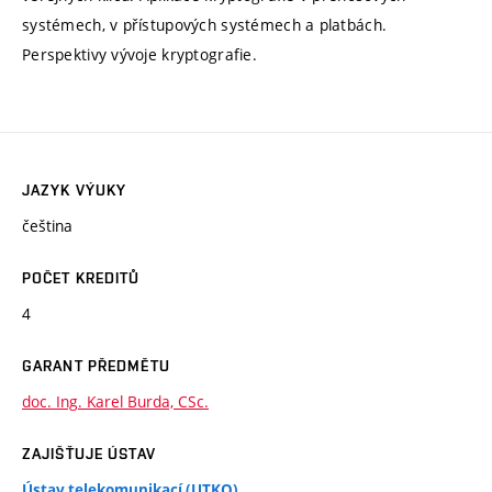
systémech, v přístupových systémech a platbách.
Perspektivy vývoje kryptografie.
JAZYK VÝUKY
čeština
POČET KREDITŮ
4
GARANT PŘEDMĚTU
doc. Ing. Karel Burda, CSc.
ZAJIŠŤUJE ÚSTAV
Ústav telekomunikací (UTKO)