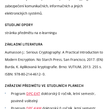
zabezpečení komunikačních, informačních a jiných
elektronických systémů.
STUDIJNÍ OPORY
stránka předmětu na e-learningu
ZÁKLADNÍ LITERATURA
Aumasson J.: Serious Cryptography: A Practical Introduction to
Modern Encryption. No Starch Press, San Francisco, 2017. (EN)
Burda, K. Aplikovaná kryptografie. Brno: VUTIUM, 2013. 255 s.
ISBN: 978-80-214-4612- 0.
ZAŘAZENÍ PŘEDMĚTU VE STUDIJNÍCH PLÁNECH
Program
DPC-EKT
doktorský 0 ročník, letní semestr,
povinně volitelný
Program
DPC-KAM
doktorský 0 ročník, letní semestr,