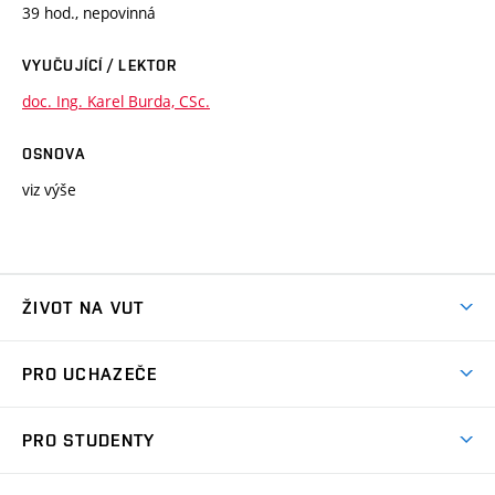
39 hod., nepovinná
VYUČUJÍCÍ / LEKTOR
doc. Ing. Karel Burda, CSc.
OSNOVA
viz výše
ŽIVOT NA VUT
Atmosféra VUT
PRO UCHAZEČE
Prostory školy
Proč na VUT
Koleje
PRO STUDENTY
Studijní programy
Stravování
Předměty
Studijní předpisy
Studium a stáže v zahraničí
Stipendia