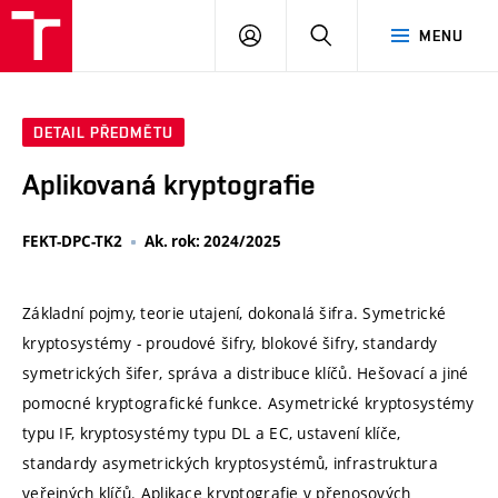
VUT
PŘIHLÁSIT
HLEDAT
MENU
SE
DETAIL PŘEDMĚTU
Aplikovaná kryptografie
FEKT-DPC-TK2
Ak. rok: 2024/2025
Základní pojmy, teorie utajení, dokonalá šifra. Symetrické
kryptosystémy - proudové šifry, blokové šifry, standardy
symetrických šifer, správa a distribuce klíčů. Hešovací a jiné
pomocné kryptografické funkce. Asymetrické kryptosystémy
typu IF, kryptosystémy typu DL a EC, ustavení klíče,
standardy asymetrických kryptosystémů, infrastruktura
veřejných klíčů. Aplikace kryptografie v přenosových