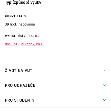
Typ (způsob) výuky
KONZULTACE
39 hod., nepovinná
VYUČUJÍCÍ / LEKTOR
doc. Ing. Jiří Vaněk, Ph.D.
ŽIVOT NA VUT
Atmosféra VUT
PRO UCHAZEČE
Prostory školy
Proč na VUT
Koleje
PRO STUDENTY
Studijní programy
Stravování
Předměty
Studijní předpisy
Studium a stáže v zahraničí
Stipendia