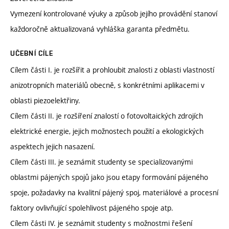
Vymezení kontrolované výuky a způsob jejího provádění stanoví
každoročně aktualizovaná vyhláška garanta předmětu.
UČEBNÍ CÍLE
Cílem části I. je rozšířit a prohloubit znalosti z oblasti vlastností
anizotropních materiálů obecně, s konkrétními aplikacemi v
oblasti piezoelektřiny.
Cílem části II. je rozšíření znalostí o fotovoltaických zdrojích
elektrické energie, jejich možnostech použití a ekologických
aspektech jejich nasazení.
Cílem části III. je seznámit studenty se specializovanými
oblastmi pájených spojů jako jsou etapy formování pájeného
spoje, požadavky na kvalitní pájený spoj, materiálové a procesní
faktory ovlivňující spolehlivost pájeného spoje atp.
Cílem části IV. je seznámit studenty s možnostmi řešení