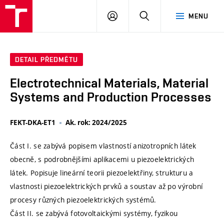
VUT
PŘIHLÁSIT
HLEDAT
MENU
SE
DETAIL PŘEDMĚTU
Electrotechnical Materials, Material
Systems and Production Processes
FEKT-DKA-ET1
Ak. rok: 2024/2025
Část I. se zabývá popisem vlastností anizotropních látek
obecně, s podrobnějšími aplikacemi u piezoelektrických
látek. Popisuje lineární teorii piezoelektřiny, strukturu a
vlastnosti piezoelektrických prvků a soustav až po výrobní
procesy různých piezoelektrických systémů.
Část II. se zabývá fotovoltaickými systémy, fyzikou