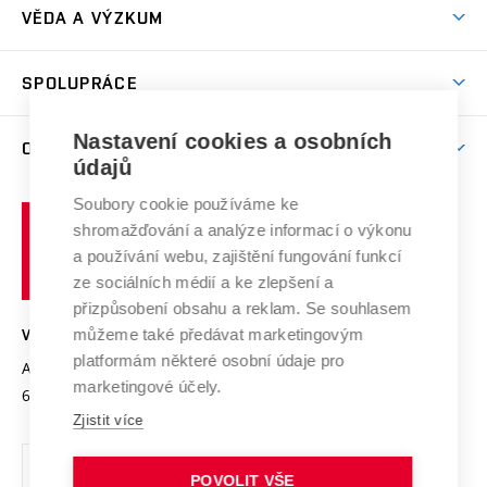
Dny otevřených dveří
VĚDA A VÝZKUM
Sport na VUT
(externí
Studijní programy
Poplatky za studium
Uznání zahraničního vzdělání
Knihovny
Aktivity pro juniory
Studentský život
odkaz)
Věda a výzkum na VUT
Harmonogram akademického roku
Zpracování osobních údajů studentů
Sociální bezpečí
SPOLUPRÁCE
Celoživotní vzdělávání
Brno
Podpora excelence
Závěrečné práce
Studium bez bariér
Zpracování osobních údajů uchazečů o studium
Firemní spolupráce
Mezinárodní vědecká rada
Nastavení cookies a osobních
O UNIVERZITĚ
Doktorské studium
Podpora podnikání
E-přihláška
údajů
Zahraniční spolupráce
Systém zajišťování kvality výzkumu
Profil univerzity
Spolupráce se školami
Soubory cookie používáme ke
Vysoké
Výzkumné infrastruktury
shromažďování a analýze informací o výkonu
Udržitelná univerzita
učení
Služby univerzity
Transfer znalostí
a používání webu, zajištění fungování funkcí
technické
Podnikavá univerzita / ContriBUTe
Mezinárodní dohody
ze sociálních médií a ke zlepšení a
Open Science
v
Bezpečná univerzita
přizpůsobení obsahu a reklam. Se souhlasem
Univerzitní sítě
Brně
Projekty
můžeme také předávat marketingovým
VYSOKÉ UČENÍ TECHNICKÉ V BRNĚ
Vyznamenání
platformám některé osobní údaje pro
Projekty ze strukturálních fondů
Antonínská 548/1
www.vut.cz
marketingové účely.
Organizační struktura
602 00 Brno
vut@vutbr.cz
Specifický výzkum
Zjistit více
Úřední deska
Ochrana osobních údajů
POVOLIT VŠE