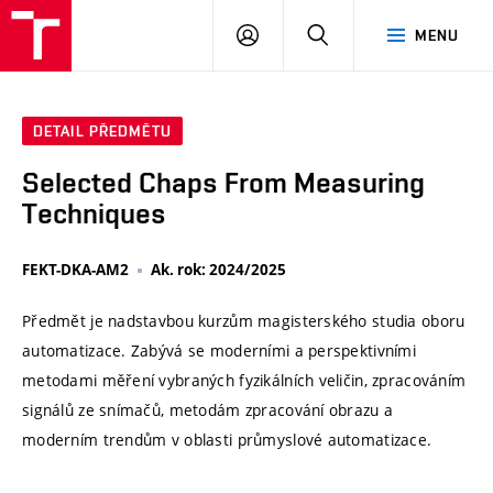
VUT
PŘIHLÁSIT
HLEDAT
MENU
SE
DETAIL PŘEDMĚTU
Selected Chaps From Measuring
Techniques
FEKT-DKA-AM2
Ak. rok: 2024/2025
Předmět je nadstavbou kurzům magisterského studia oboru
automatizace. Zabývá se moderními a perspektivními
metodami měření vybraných fyzikálních veličin, zpracováním
signálů ze snímačů, metodám zpracování obrazu a
moderním trendům v oblasti průmyslové automatizace.