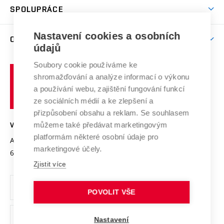
Věda a výzkum na VUT
Harmonogram akademického roku
Zpracování osobních údajů studentů
Sociální bezpečí
SPOLUPRÁCE
Celoživotní vzdělávání
Brno
Podpora excelence
Závěrečné práce
Studium bez bariér
Zpracování osobních údajů uchazečů o studium
Firemní spolupráce
Mezinárodní vědecká rada
Nastavení cookies a osobních
O UNIVERZITĚ
Doktorské studium
Podpora podnikání
E-přihláška
údajů
Zahraniční spolupráce
Systém zajišťování kvality výzkumu
Profil univerzity
Spolupráce se školami
Soubory cookie používáme ke
Vysoké
Výzkumné infrastruktury
shromažďování a analýze informací o výkonu
Udržitelná univerzita
učení
Služby univerzity
Transfer znalostí
a používání webu, zajištění fungování funkcí
technické
Podnikavá univerzita / ContriBUTe
Mezinárodní dohody
ze sociálních médií a ke zlepšení a
Open Science
v
Bezpečná univerzita
přizpůsobení obsahu a reklam. Se souhlasem
Univerzitní sítě
Brně
Projekty
můžeme také předávat marketingovým
VYSOKÉ UČENÍ TECHNICKÉ V BRNĚ
Vyznamenání
platformám některé osobní údaje pro
Projekty ze strukturálních fondů
Antonínská 548/1
www.vut.cz
marketingové účely.
Organizační struktura
602 00 Brno
vut@vutbr.cz
Specifický výzkum
Zjistit více
Úřední deska
Ochrana osobních údajů
POVOLIT VŠE
(externí
Pracovní příležitosti
Nastavení