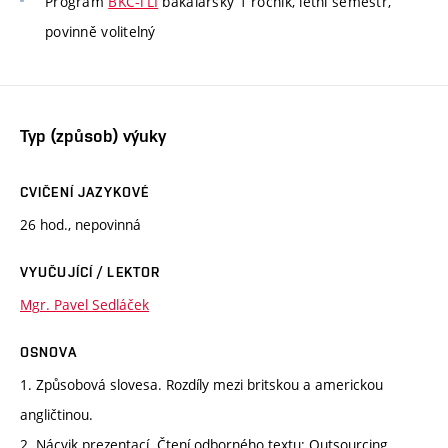
Program
BKC-TLI
bakalářský 1 ročník, letní semestr,
povinně volitelný
Typ (způsob) výuky
CVIČENÍ JAZYKOVÉ
26 hod., nepovinná
VYUČUJÍCÍ / LEKTOR
Mgr. Pavel Sedláček
OSNOVA
1. Způsobová slovesa. Rozdíly mezi britskou a americkou
angličtinou.
2. Nácvik prezentací. Čtení odborného textu: Outsourcing.