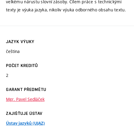
velkému nárustu slovní zásoby. Cílem práce s technickými
texty je výuka jazyka, nikoliv výuka odborného obsahu textu.
JAZYK VÝUKY
čeština
POČET KREDITŮ
2
GARANT PŘEDMĚTU
Mgr. Pavel Sedláček
ZAJIŠŤUJE ÚSTAV
Ústav jazyků (UJAZ)