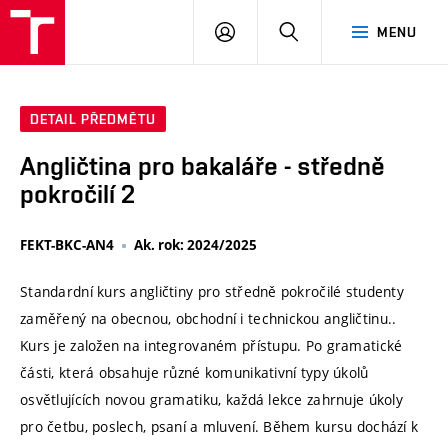
VUT
PŘIHLÁSIT
HLEDAT
MENU
SE
DETAIL PŘEDMĚTU
Angličtina pro bakaláře - středně
pokročilí 2
FEKT-BKC-AN4
Ak. rok: 2024/2025
Standardní kurs angličtiny pro středně pokročilé studenty
zaměřený na obecnou, obchodní i technickou angličtinu..
Kurs je založen na integrovaném přístupu. Po gramatické
části, která obsahuje různé komunikativní typy úkolů
osvětlujících novou gramatiku, každá lekce zahrnuje úkoly
pro četbu, poslech, psaní a mluvení. Během kursu dochází k