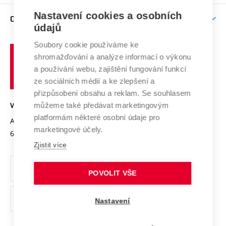
Závěrečné práce
Studium bez bariér
Zpracování osobních údajů uchazečů o studium
Firemní spolupráce
Mezinárodní vědecká rada
Nastavení cookies a osobních
O UNIVERZITĚ
Doktorské studium
Podpora podnikání
E-přihláška
údajů
Zahraniční spolupráce
Systém zajišťování kvality výzkumu
Profil univerzity
Spolupráce se školami
Soubory cookie používáme ke
Vysoké
Výzkumné infrastruktury
shromažďování a analýze informací o výkonu
Udržitelná univerzita
učení
Služby univerzity
Transfer znalostí
a používání webu, zajištění fungování funkcí
technické
Podnikavá univerzita / ContriBUTe
Mezinárodní dohody
ze sociálních médií a ke zlepšení a
Open Science
v
Bezpečná univerzita
přizpůsobení obsahu a reklam. Se souhlasem
Univerzitní sítě
Brně
Projekty
můžeme také předávat marketingovým
VYSOKÉ UČENÍ TECHNICKÉ V BRNĚ
Vyznamenání
platformám některé osobní údaje pro
Projekty ze strukturálních fondů
Antonínská 548/1
www.vut.cz
marketingové účely.
Organizační struktura
602 00 Brno
vut@vutbr.cz
Specifický výzkum
Zjistit více
Úřední deska
Ochrana osobních údajů
POVOLIT VŠE
(externí
Pracovní příležitosti
Nastavení
odkaz)
Podpora a rozvoj zaměstnanců a studujících