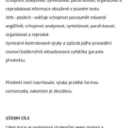
schopnost analyzovat, syntetizovat, parafrázovat, organizovat a
reprodukovat informace obsažené v psaném textu
30% - poslech - ověřuje schopnost porozumět mluvené
angličtině, schopnost analyzovat, syntetizovat, parafrázovat,
organizovat a reproduk
Vymezení kontrolované výuky a způsob jejího provádění
stanoví každoročně aktualizovaná vyhláška garanta
předmětu.
Předmět není rozvrhován, výuka probíhá formou
samostudia, zakončen je zkouškou.
UČEBNÍ CÍLE
Cílem kurzu je poskytnout studentům nejen znalosti a