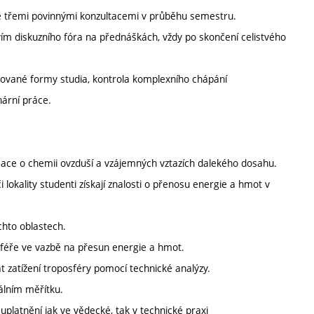
 třemi povinnými konzultacemi v průběhu semestru.
vím diskuzního fóra na přednáškách, vždy po skončení celistvého
ované formy studia, kontrola komplexního chápání
ární práce.
mace o chemii ovzduší a vzájemných vztazích dalekého dosahu.
okality studenti získají znalosti o přenosu energie a hmot v
chto oblastech.
féře ve vazbě na přesun energie a hmot.
t zatížení troposféry pomocí technické analýzy.
kálním měřítku.
uplatnění jak ve vědecké, tak v technické praxi