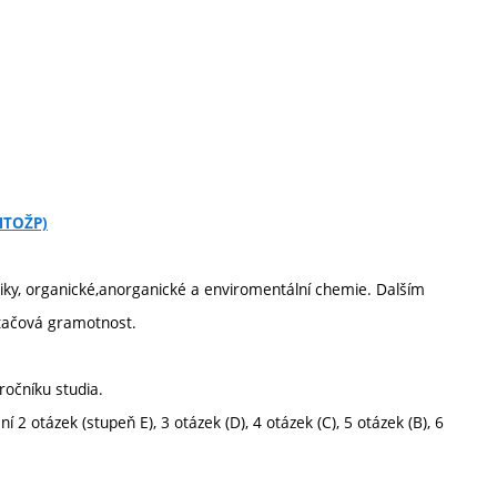
CHTOŽP)
yziky, organické,anorganické a enviromentální chemie. Dalším
ítačová gramotnost.
ročníku studia.
 otázek (stupeň E), 3 otázek (D), 4 otázek (C), 5 otázek (B), 6