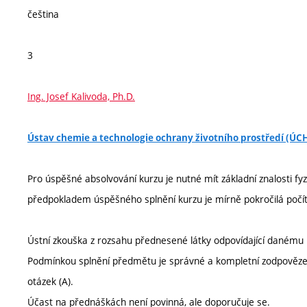
čeština
3
Ing. Josef Kalivoda, Ph.D.
Ústav chemie a technologie ochrany životního prostředí (Ú
Pro úspěšné absolvování kurzu je nutné mít základní znalosti f
předpokladem úspěšného splnění kurzu je mírně pokročilá poč
Ústní zkouška z rozsahu přednesené látky odpovídající danému 
Podmínkou splnění předmětu je správné a kompletní zodpovězení 2
otázek (A).
Účast na přednáškách není povinná, ale doporučuje se.