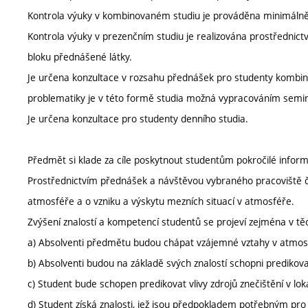
Kontrola výuky v kombinovaném studiu je prováděna minimálně
Kontrola výuky v prezenčním studiu je realizována prostřednict
bloku přednášené látky.
Je určena konzultace v rozsahu přednášek pro studenty kombin
problematiky je v této formě studia možná vypracováním semin
Je určena konzultace pro studenty denního studia.
Předmět si klade za cíle poskytnout studentům pokročilé infor
Prostřednictvím přednášek a návštěvou vybraného pracoviště či l
atmosféře a o vzniku a výskytu mezních situací v atmosféře.
Zvýšení znalostí a kompetencí studentů se projeví zejména v tě
a) Absolventi předmětu budou chápat vzájemné vztahy v atmos
b) Absolventi budou na základě svých znalostí schopni predikova
c) Student bude schopen predikovat vlivy zdrojů znečištění v lo
d) Student získá znalosti, jež jsou předpokladem potřebným pro 