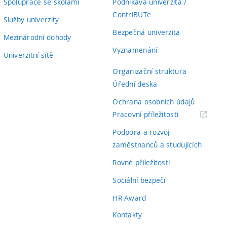
Spolupráce se školami
Podnikavá univerzita /
ContriBUTe
Služby univerzity
Bezpečná univerzita
Mezinárodní dohody
Vyznamenání
Univerzitní sítě
Organizační struktura
Úřední deska
Ochrana osobních údajů
(externí
Pracovní příležitosti
odkaz)
Podpora a rozvoj
zaměstnanců a studujících
Rovné příležitosti
Sociální bezpečí
HR Award
Kontakty