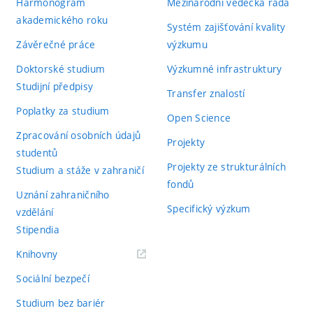
Harmonogram
Mezinárodní vědecká rada
akademického roku
Systém zajišťování kvality
Závěrečné práce
výzkumu
Doktorské studium
Výzkumné infrastruktury
Studijní předpisy
Transfer znalostí
Poplatky za studium
Open Science
Zpracování osobních údajů
Projekty
studentů
Projekty ze strukturálních
Studium a stáže v zahraničí
fondů
Uznání zahraničního
Specifický výzkum
vzdělání
Stipendia
(externí
Knihovny
odkaz)
Sociální bezpečí
Studium bez bariér