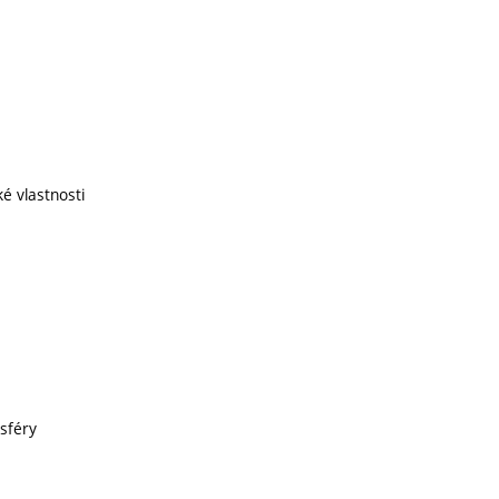
ké vlastnosti
sféry