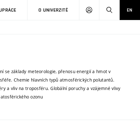
PŘIHLÁSIT
HLEDAT
UPRÁCE
O UNIVERZITĚ
EN
SE
ení se základy meteorologie, přenosu energií a hmot v
osféře. Chemie hlavních typů atmosférických polutantů.
ěry a vliv na troposféru. Globální poruchy a vzájemné vlivy
ratosférického ozonu