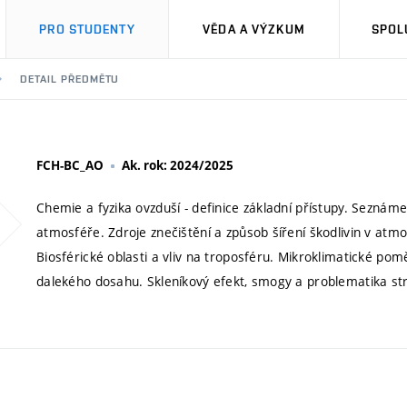
PRO STUDENTY
VĚDA A VÝZKUM
SPOL
DETAIL PŘEDMĚTU
FCH-BC_AO
Ak. rok: 2024/2025
Chemie a fyzika ovzduší - definice základní přístupy. Seznám
atmosféře. Zdroje znečištění a způsob šíření škodlivin v atm
Biosférické oblasti a vliv na troposféru. Mikroklimatické pom
dalekého dosahu. Skleníkový efekt, smogy a problematika st