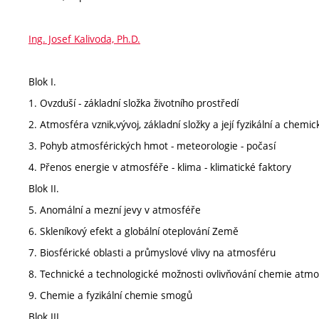
Ing. Josef Kalivoda, Ph.D.
Blok I.
1. Ovzduší - základní složka životního prostředí
2. Atmosféra vznik,vývoj, základní složky a její fyzikální a chemic
3. Pohyb atmosférických hmot - meteorologie - počasí
4. Přenos energie v atmosféře - klima - klimatické faktory
Blok II.
5. Anomální a mezní jevy v atmosféře
6. Skleníkový efekt a globální oteplování Země
7. Biosférické oblasti a průmyslové vlivy na atmosféru
8. Technické a technologické možnosti ovlivňování chemie atmo
9. Chemie a fyzikální chemie smogů
Blok III.